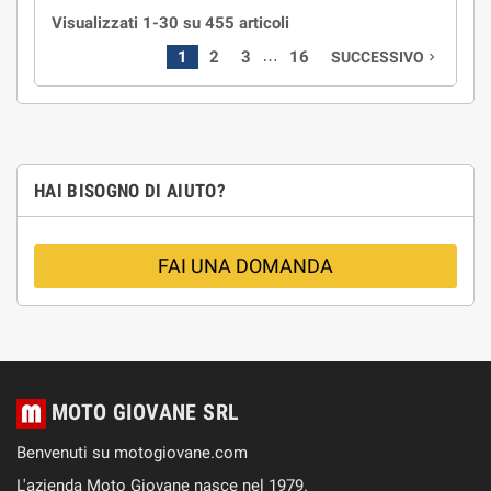
Visualizzati 1-30 su 455 articoli
…
1
2
3
16
SUCCESSIVO
navigate_next
HAI BISOGNO DI AIUTO?
FAI UNA DOMANDA
MOTO GIOVANE SRL
Benvenuti su motogiovane.com
L'azienda Moto Giovane nasce nel 1979.