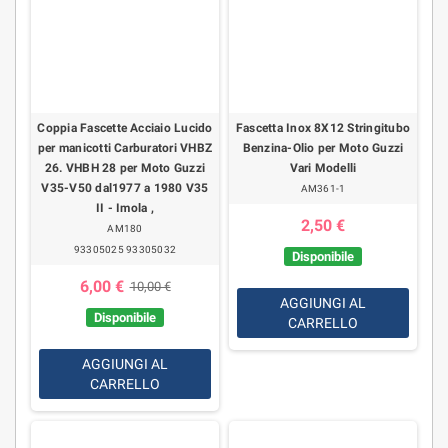
Coppia Fascette Acciaio Lucido
Fascetta Inox 8X12 Stringitubo
per manicotti Carburatori VHBZ
Benzina-Olio per Moto Guzzi
26. VHBH 28 per Moto Guzzi
Vari Modelli
V35-V50 dal1977 a 1980 V35
AM361-1
II - Imola ,
2,50 €
AM180
93305025 93305032
Disponibile
6,00 €
10,00 €
AGGIUNGI AL
Disponibile
CARRELLO
AGGIUNGI AL
CARRELLO