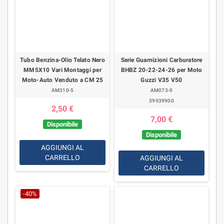
Tubo Benzina-Olio Telato Nero
Serie Guarnizioni Carburatore
MM5X10 Vari Montaggi per
BHBZ 20-22-24-26 per Moto
Moto-Auto Venduto a CM 25
Guzzi V35 V50
AM310-5
AM073-0
39939900
2,50 €
7,00 €
Disponibile
Disponibile
AGGIUNGI AL
CARRELLO
AGGIUNGI AL
CARRELLO
-40%