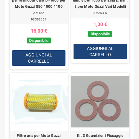
per Manicotti Carb D.40/60 per
mm. 8 per Tubo Benzina D. mm.
Moto Guzzi 850 1000 1100
8 per Moto Guzzi Vari Modelli
AM182
AM364-5
93305057
1,00 €
16,00 €
Disponibile
Disponibile
AGGIUNGI AL
CARRELLO
AGGIUNGI AL
CARRELLO
Filtro aria per Moto Guzzi
Kit 3 Guarnizioni Fissaggio