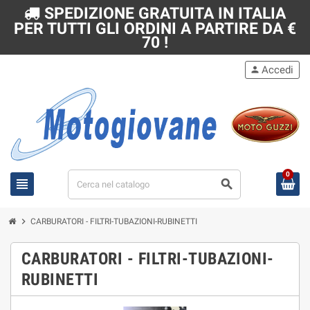
SPEDIZIONE GRATUITA IN ITALIA
PER TUTTI GLI ORDINI A PARTIRE DA €
70 !
Accedi
person
0
view_headline
search
chevron_right
CARBURATORI - FILTRI-TUBAZIONI-RUBINETTI
CARBURATORI - FILTRI-TUBAZIONI-
RUBINETTI