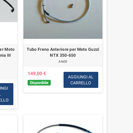
per Moto
Tubo Freno Anteriore per Moto Guzzi
ia III
NTX 350-650
AI600
149,00 €
AGGIUNGI AL
Disponibile
CARRELLO
UNGI
L
ELLO