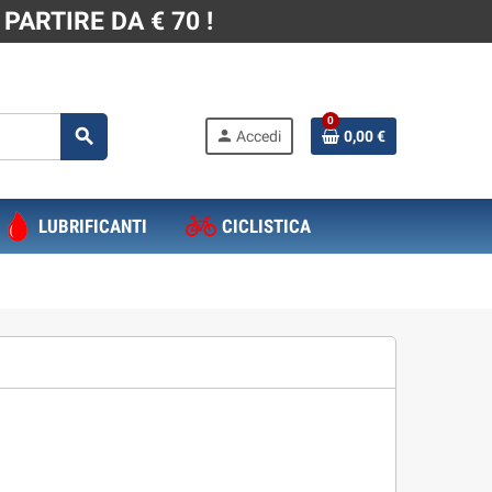
PARTIRE DA € 70 !
0
search
person
Accedi
0,00 €
LUBRIFICANTI
CICLISTICA