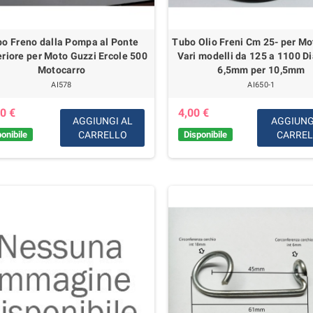
o Freno dalla Pompa al Ponte
Tubo Olio Freni Cm 25- per Mo
riore per Moto Guzzi Ercole 500
Vari modelli da 125 a 1100 D
Motocarro
6,5mm per 10,5mm
AI578
AI650-1
0 €
4,00 €
AGGIUNGI AL
AGGIUNG
onibile
CARRELLO
Disponibile
CARRE