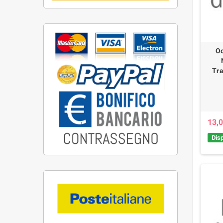
Oc
Tra
13,0
Disp