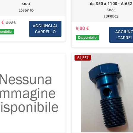
da 350 a 1100 - AI652
AI651
AI652
25656100
95990028
 €
2,00 €
AGGIUNGI AL
9,00 €
onibile
CARRELLO
AGGIUNG
Disponibile
CARRE
-54,55%