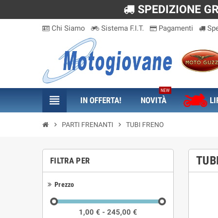
SPEDIZIONE GRA
Chi Siamo
Sistema F.I.T.
Pagamenti
Spe
NEW
view_headline
IN OFFERTA!
NOVITÀ
LI
chevron_right
PARTI FRENANTI
chevron_right
TUBI FRENO
TUB
FILTRA PER
Prezzo
1,00 € - 245,00 €