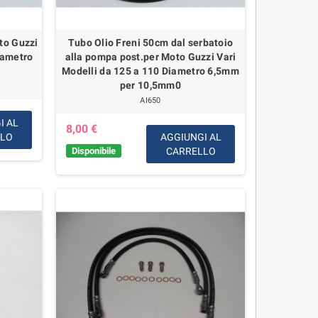
to Guzzi
Tubo Olio Freni 50cm dal serbatoio
iametro
alla pompa post.per Moto Guzzi Vari
Modelli da 125 a 110 Diametro 6,5mm
per 10,5mm0
AI650
I AL
8,00 €
LLO
AGGIUNGI AL
Disponibile
CARRELLO