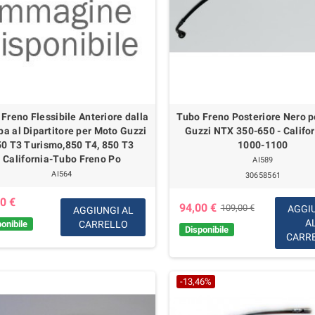
Freno Flessibile Anteriore dalla
Tubo Freno Posteriore Nero 
a al Dipartitore per Moto Guzzi
Guzzi NTX 350-650 - Californ
0 T3 Turismo,850 T4, 850 T3
1000-1100
California-Tubo Freno Po
AI589
AI564
30658561
0 €
94,00 €
109,00 €
AGGI
AGGIUNGI AL
A
onibile
CARRELLO
Disponibile
CARR
-13,46%