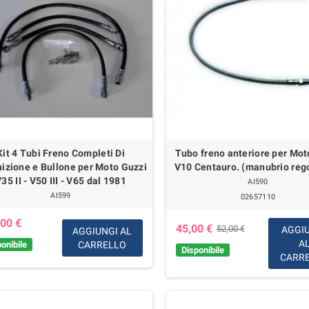
Kit 4 Tubi Freno Completi Di
Tubo freno anteriore per Mot
izione e Bullone per Moto Guzzi
V10 Centauro. (manubrio rego
35 II - V50 III - V65 dal 1981
AI590
AI599
02657110
00 €
45,00 €
52,00 €
AGGI
AGGIUNGI AL
A
onibile
CARRELLO
Disponibile
CARR