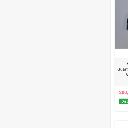
Guarn
V
200,
Disp