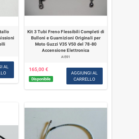
tallo
Kit 3 Tubi Freno Flessibili Completi di
issioni
Bulloni e Guarnizioni Originali per
lli
Moto Guzzi V35 V50 del 78-80
Accensione Elettronica
AI591
I AL
165,00 €
LLO
AGGIUNGI AL
Disponibile
CARRELLO