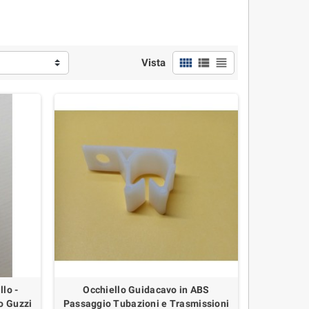
view_comfy
view_list
view_headline
Vista
lo -
Occhiello Guidacavo in ABS
o Guzzi
Passaggio Tubazioni e Trasmissioni