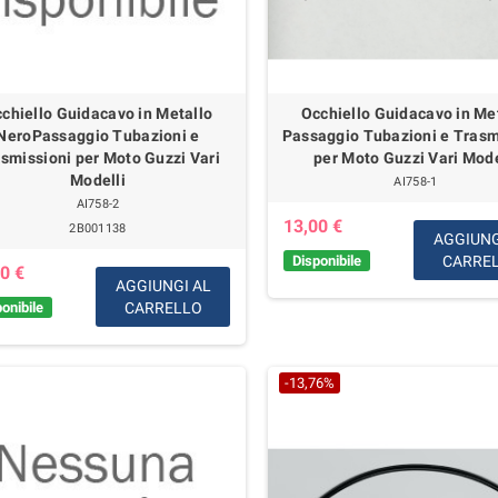
chiello Guidacavo in Metallo
Occhiello Guidacavo in Me
NeroPassaggio Tubazioni e
Passaggio Tubazioni e Trasm
smissioni per Moto Guzzi Vari
per Moto Guzzi Vari Mode
Modelli
AI758-1
AI758-2
13,00 €
2B001138
AGGIUNG
Disponibile
CARRE
0 €
AGGIUNGI AL
onibile
CARRELLO
-13,76%