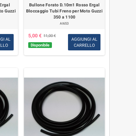
Ergal
Bullone Forato D.10m1 Rosso Ergal
to Guzzi
Bloccaggio Tubi Freno per Moto Guzzi
350 a 1100
AI653
5,00 €
11,00 €
GI AL
AGGIUNGI AL
ELLO
Disponibile
CARRELLO