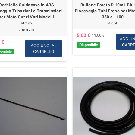
Occhiello Guidacavo in ABS
Bullone Forato D.10m1 Blu 
aggio Tubazioni e Trasmissioni
Bloccaggio Tubi Freno per Mo
per Moto Guzzi Vari Modelli
350 a 1100
AI758-2
AI654
2B001770
5,00 €
11,00 €
AGGIUN
 €
Disponibile
CARR
AGGIUNGI AL
onibile
CARRELLO