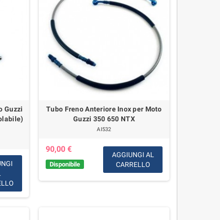
o Guzzi
Tubo Freno Anteriore Inox per Moto
labile)
Guzzi 350 650 NTX
AI532
90,00 €
AGGIUNGI AL
UNGI
Disponibile
CARRELLO
L
ELLO