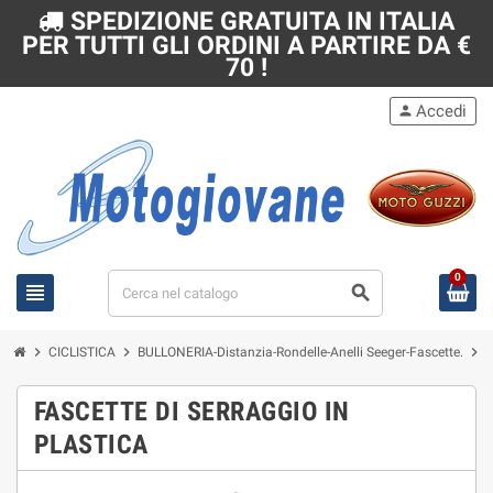
SPEDIZIONE GRATUITA IN ITALIA
PER TUTTI GLI ORDINI A PARTIRE DA €
70 !
Accedi
person
0
view_headline
search
chevron_right
chevron_right
chevron_right
CICLISTICA
BULLONERIA-Distanzia-Rondelle-Anelli Seeger-Fascette.
F
FASCETTE DI SERRAGGIO IN
PLASTICA