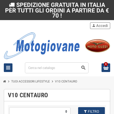
SPEDIZIONE GRATUITA IN ITALIA
PER TUTTI GLI ORDINI A PARTIRE DA €
70 !
Accedi
person
0
view_headline
search
chevron_right
chevron_right
TUOI ACCESSORI LIFESTYLE
V10 CENTAURO
V10 CENTAURO
FILTRO