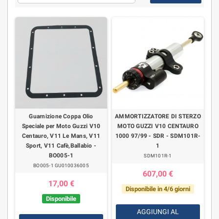
Guarnizione Coppa Olio
AMMORTIZZATORE DI STERZO
Speciale per Moto Guzzi V10
MOTO GUZZI V10 CENTAURO
Centauro, V11 Le Mans, V11
1000 97/99 - SDR - SDM101R-
Sport, V11 Cafè,Ballabio -
1
BO005-1
SDM101R-1
BO005-1 GU010036005
607,00 €
17,00 €
Disponibile in 4/6 giorni
Disponibile
AGGIUNGI AL