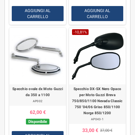
AGGIUNGI AL
AGGIUNGI AL
CARRELLO
CARRELLO
-10,81%
Specchio ovale dx Moto Guzzi
Specchio DX-SX Nero Opaco
da 350 a 1100
per Moto Guzzi Breva
750/850/1100 Nevada Classic
AP002
750 '04/06 Griso 850/1100
62,00 €
Norge 850/1200
AP043-1
Disponibile
33,00 €
37,00 €