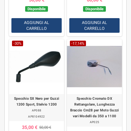
Disponibile
Disponibile
AGGIUNGI AL
AGGIUNGI AL
CARRELLO
CARRELLO
-30%
-17,14%
Specchio SX Nero per Guzzi
Specchio Cromato DX
1200 Sport, Stelvio 1200
Rettangolare, Lunghezza
Braccio Cm28 per Moto Guzzi
AP088
vari Modelli da 350 a 1100
AP8104922
AP025
35,00 €
50,00 €