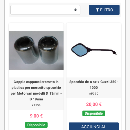
FILTRO
Coppia cappucci cromato in
Specchio dx o sx x Guzzi 350-
plastica per morsetto specchio
1000
per Moto vari modelli D 13mm -
AP090
D 19mm
20,00 €
X4156
Disponibile
9,00 €
Disponibile
AGGIUNGI AL