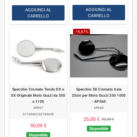
AGGIUNGI AL
AGGIUNGI AL
CARRELLO
CARRELLO
-16,67%
Specchio Cromato Tondo DX o
Specchio SX Cromato Asta
SX Originale Moto Guzzi da 350
25cm per Moto Guzzi 350 1000
a 1100
- AP060
AP007
AP060
31769465 03769400
25,00 €
30,00 €
50,00 €
Disponibile
Disponibile