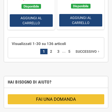
Disponibile
Disponibile
AGGIUNGI AL
AGGIUNGI AL
CARRELLO
CARRELLO
Visualizzati 1-30 su 136 articoli
…
1
2
3
5
SUCCESSIVO
navigate_next
HAI BISOGNO DI AIUTO?
FAI UNA DOMANDA