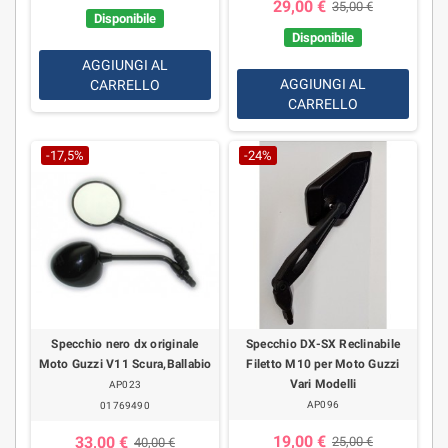
29,00 €
35,00 €
Disponibile
Disponibile
AGGIUNGI AL
AGGIUNGI AL
CARRELLO
CARRELLO
-17,5%
-24%
Specchio nero dx originale
Specchio DX-SX Reclinabile
Moto Guzzi V11 Scura,Ballabio
Filetto M10 per Moto Guzzi
Vari Modelli
AP023
AP096
01769490
19,00 €
33,00 €
25,00 €
40,00 €