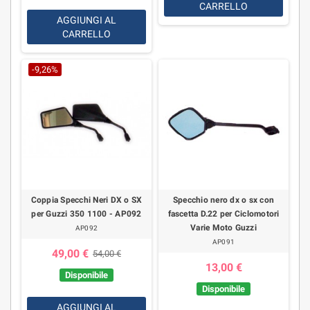
CARRELLO
AGGIUNGI AL
CARRELLO
-9,26%
Coppia Specchi Neri DX o SX
Specchio nero dx o sx con
per Guzzi 350 1100 - AP092
fascetta D.22 per Ciclomotori
Varie Moto Guzzi
AP092
AP091
49,00 €
54,00 €
13,00 €
Disponibile
Disponibile
AGGIUNGI AL