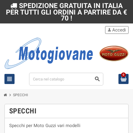
SPEDIZIONE GRATUITA IN ITALIA
PER TUTTI GLI ORDINI A PARTIRE DA €
70 !
Accedi
person
0
view_headline
search
chevron_right
SPECCHI
SPECCHI
Specchi per Moto Guzzi vari modelli