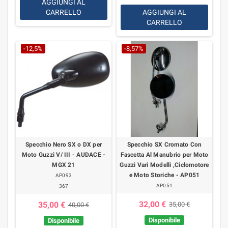
AGGIUNGI AL
CARRELLO
AGGIUNGI AL
CARRELLO
-12,5%
-8,57%
Specchio Nero SX o DX per
Specchio SX Cromato Con
Moto Guzzi V/ III - AUDACE -
Fascetta Al Manubrio per Moto
MGX 21
Guzzi Vari Modelli ,Ciclomotore
e Moto Storiche - AP051
AP093
AP051
367
32,00 €
35,00 €
35,00 €
40,00 €
Disponibile
Disponibile