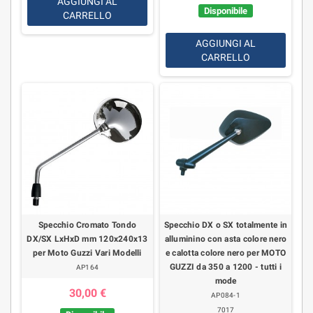
AGGIUNGI AL
Disponibile
CARRELLO
AGGIUNGI AL
CARRELLO
Specchio Cromato Tondo
Specchio DX o SX totalmente in
DX/SX LxHxD mm 120x240x13
alluminino con asta colore nero
per Moto Guzzi Vari Modelli
e calotta colore nero per MOTO
GUZZI da 350 a 1200 - tutti i
AP164
mode
30,00 €
AP084-1
7017