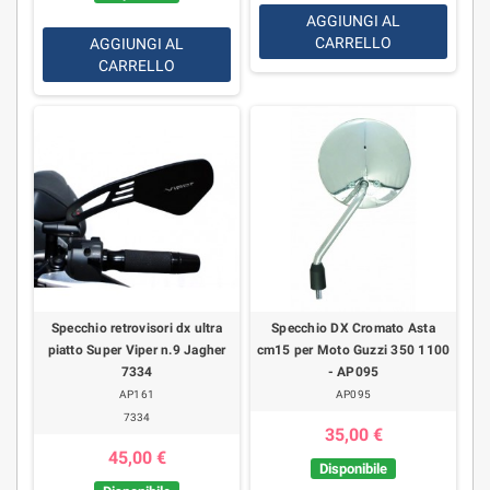
AGGIUNGI AL
CARRELLO
AGGIUNGI AL
CARRELLO
Specchio retrovisori dx ultra
Specchio DX Cromato Asta
piatto Super Viper n.9 Jagher
cm15 per Moto Guzzi 350 1100
7334
- AP095
AP161
AP095
7334
35,00 €
45,00 €
Disponibile