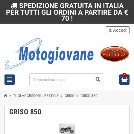
SPEDIZIONE GRATUITA IN ITALIA
PER TUTTI GLI ORDINI A PARTIRE DA €
70 !
Accedi
person
0
view_headline
search
chevron_right
chevron_right
chevron_right
TUOI ACCESSORI LIFESTYLE
GRISO
GRISO 850
GRISO 850