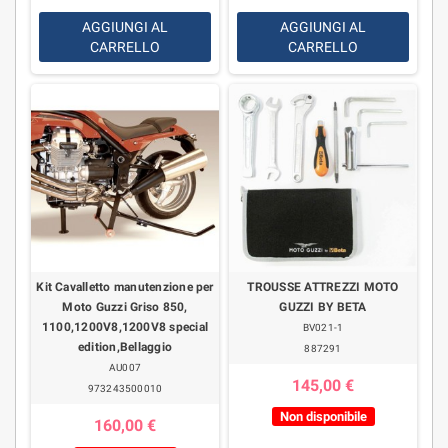
AGGIUNGI AL
AGGIUNGI AL
CARRELLO
CARRELLO
Kit Cavalletto manutenzione per
TROUSSE ATTREZZI MOTO
Moto Guzzi Griso 850,
GUZZI BY BETA
1100,1200V8,1200V8 special
BV021-1
edition,Bellaggio
887291
AU007
145,00 €
973243500010
Non disponibile
160,00 €