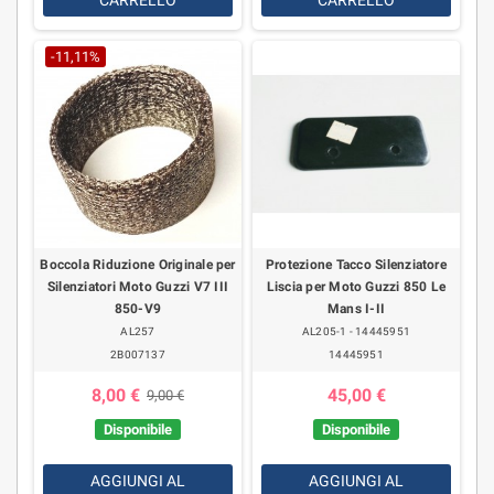
-11,11%
Boccola Riduzione Originale per
Protezione Tacco Silenziatore
Silenziatori Moto Guzzi V7 III
Liscia per Moto Guzzi 850 Le
850-V9
Mans I-II
AL257
AL205-1 - 14445951
2B007137
14445951
8,00 €
45,00 €
9,00 €
Disponibile
Disponibile
AGGIUNGI AL
AGGIUNGI AL