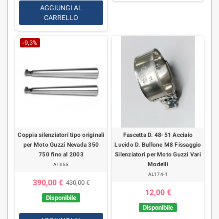
AGGIUNGI AL
CARRELLO
-9,3%
Coppia silenziatori tipo originali
Fascetta D. 48-51 Acciaio
per Moto Guzzi Nevada 350
Lucido D. Bullone M8 Fissaggio
750 fino al 2003
Silenziatori per Moto Guzzi Vari
Modelli
AL055
AL174-1
390,00 €
430,00 €
12,00 €
Disponibile
Disponibile