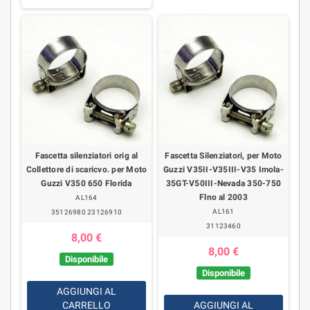
Fascetta silenziatori orig al
Fascetta Silenziatori, per Moto
Collettore di scaricvo. per Moto
Guzzi V35II-V35III-V35 Imola-
Guzzi V350 650 Florida
35GT-V50III-Nevada 350-750
Flno al 2003
AL164
AL161
35126980 23126910
31123460
8,00 €
8,00 €
Disponibile
Disponibile
AGGIUNGI AL
CARRELLO
AGGIUNGI AL