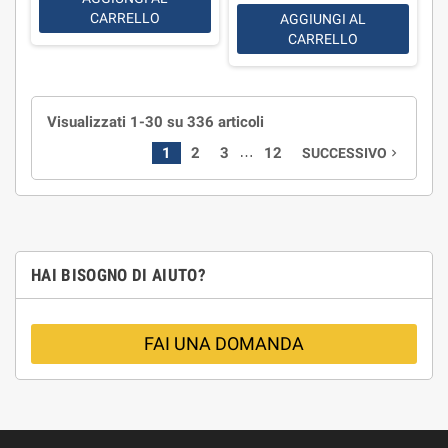
CARRELLO
AGGIUNGI AL
CARRELLO
Visualizzati 1-30 su 336 articoli
…
1
2
3
12
SUCCESSIVO
navigate_next
HAI BISOGNO DI AIUTO?
FAI UNA DOMANDA