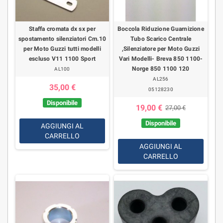
Staffa cromata dx sx per
Boccola Riduzione Guarnizione
spostamento silenziatori Cm.10
Tubo Scarico Centrale
per Moto Guzzi tutti modelli
,Silenziatore per Moto Guzzi
escluso V11 1100 Sport
Vari Modelli- Breva 850 1100-
Norge 850 1100 120
AL100
AL256
35,00 €
05128230
Disponibile
19,00 €
27,00 €
Disponibile
AGGIUNGI AL
CARRELLO
AGGIUNGI AL
CARRELLO