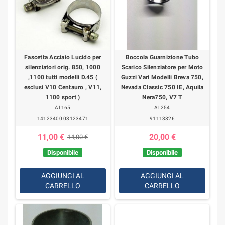
Fascetta Acciaio Lucido per
Boccola Guarnizione Tubo
silenziatori orig. 850, 1000
Scarico Silenziatore per Moto
,1100 tutti modelli D.45 (
Guzzi Vari Modelli Breva 750,
esclusi V10 Centauro , V11,
Nevada Classic 750 IE, Aquila
1100 sport )
Nera750, V7 T
AL165
AL254
14123400 03123471
91113826
11,00 €
20,00 €
14,00 €
Disponibile
Disponibile
AGGIUNGI AL
AGGIUNGI AL
CARRELLO
CARRELLO