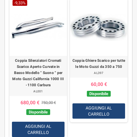
-9,33%
Coppia Silenziatori Cromati
Coppia Ghiere Scarico per tutte
Scarico Aperto Curvate in
le Moto Guzzi da 350 a 750
Basso Modello " Suono " per
AL397
Moto Guzzi California 1000 III
60,00 €
-1100 Carbura
AL001
Disponibile
680,00 €
750,00 €
AGGIUNGI AL
Disponibile
CARRELLO
AGGIUNGI AL
CARRELLO