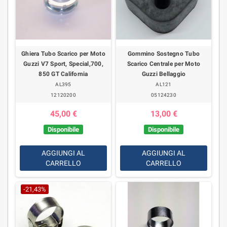
Ghiera Tubo Scarico per Moto
Gommino Sostegno Tubo
Guzzi V7 Sport, Special,700,
Scarico Centrale per Moto
850 GT California
Guzzi Bellaggio
AL395
AL121
12120200
05124230
45,00 €
13,00 €
Disponibile
Disponibile
AGGIUNGI AL
AGGIUNGI AL
CARRELLO
CARRELLO
-21,43%