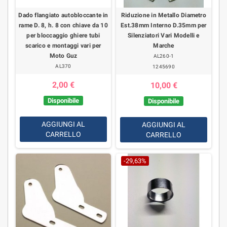
Dado flangiato autobloccante in
Riduzione in Metallo Diametro
rame D. 8, h. 8 con chiave da 10
Est.38mm Interno D.35mm per
per bloccaggio ghiere tubi
Silenziatori Vari Modelli e
scarico e montaggi vari per
Marche
Moto Guz
AL260-1
AL370
1245690
2,00 €
10,00 €
Disponibile
Disponibile
AGGIUNGI AL
AGGIUNGI AL
CARRELLO
CARRELLO
-29,63%