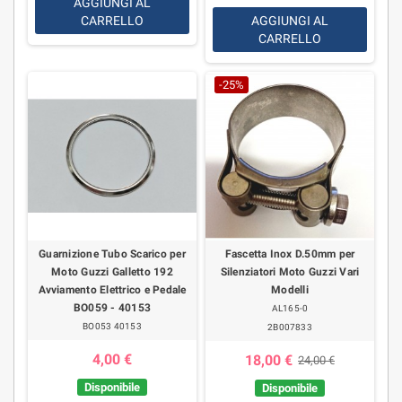
AGGIUNGI AL
CARRELLO
AGGIUNGI AL
CARRELLO
-25%
Guarnizione Tubo Scarico per
Fascetta Inox D.50mm per
Moto Guzzi Galletto 192
Silenziatori Moto Guzzi Vari
Avviamento Elettrico e Pedale
Modelli
BO059 - 40153
AL165-0
BO053 40153
2B007833
4,00 €
18,00 €
24,00 €
Disponibile
Disponibile