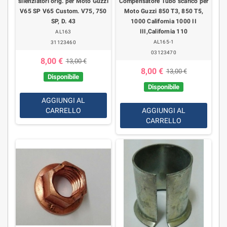
silenziatori orig. per Moto Guzzi
Compensatore Tubo scarico per
V65 SP V65 Custom. V75, 750
Moto Guzzi 850 T3, 850 T5,
SP, D. 43
1000 California 1000 II
III,California 110
AL163
AL165-1
31123460
03123470
8,00 €
13,00 €
8,00 €
13,00 €
Disponibile
Disponibile
AGGIUNGI AL
CARRELLO
AGGIUNGI AL
CARRELLO