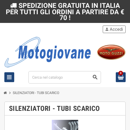
SPEDIZIONE GRATUITA IN ITALIA
PER TUTTI GLI ORDINI A PARTIRE DA €
70 !
Accedi
person
0
view_headline
search
chevron_right
SILENZIATORI - TUBI SCARICO
SILENZIATORI - TUBI SCARICO