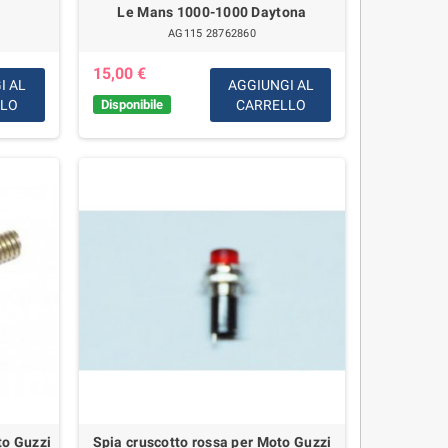
a
Le Mans 1000-1000 Daytona
AG115 28762860
15,00 €
I AL
AGGIUNGI AL
LLO
Disponibile
CARRELLO
to Guzzi
Spia cruscotto rossa per Moto Guzzi