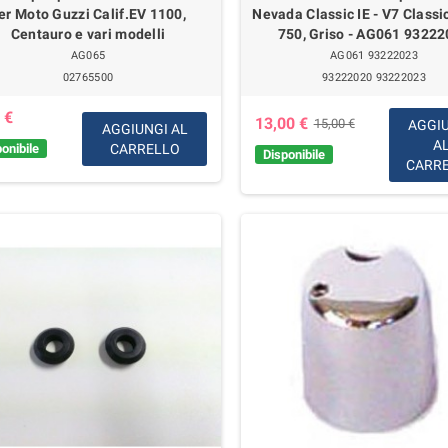
er Moto Guzzi Calif.EV 1100,
Nevada Classic IE - V7 Classi
Centauro e vari modelli
750, Griso - AG061 9322
AG065
AG061 93222023
02765500
93222020 93222023
 €
13,00 €
15,00 €
AGGI
AGGIUNGI AL
A
onibile
CARRELLO
Disponibile
CARR