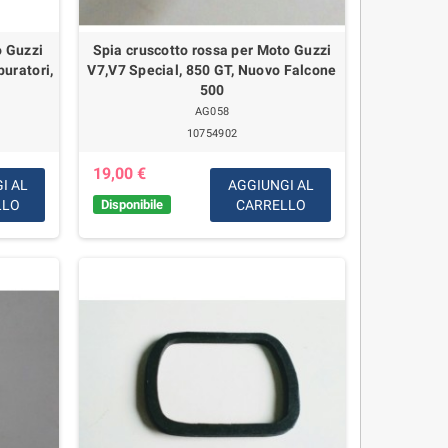
o Guzzi
Spia cruscotto rossa per Moto Guzzi
buratori,
V7,V7 Special, 850 GT, Nuovo Falcone
500
AG058
10754902
19,00 €
I AL
AGGIUNGI AL
LLO
Disponibile
CARRELLO