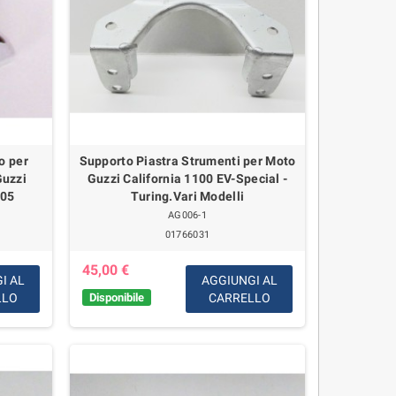
o per
Supporto Piastra Strumenti per Moto
Guzzi
Guzzi California 1100 EV-Special -
/05
Turing.Vari Modelli
AG006-1
01766031
45,00 €
I AL
AGGIUNGI AL
LLO
Disponibile
CARRELLO