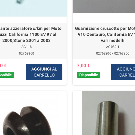
sante azzeratore c/km per Moto
Guarnizione cruscotto per Mo
uzzi California 1100 EV 97 al
V10 Centauro, California EV
2000,Stone 2001 a 2003
vari modelli
AG118
AG032-1
02762800
02768200 - 02763200
0 €
7,00 €
AGGIUNGI AL
AGGIUNG
onibile
CARRELLO
Disponibile
CARRE