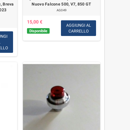
c, Breva
Nuovo Falcone 500, V7, 850 GT
2023
AG049
15,00 €
AGGIUNGI AL
Disponibile
CARRELLO
UNGI
L
ELLO