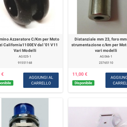
ino Azzeratore C/Km per Moto
Distanziale mm 23, foro mm
i California1100EV dal '01 V11
strumentazione c/km per Mot
Vari Modelli
vari modelli
AG025-1
AG066-1
91551168
23765110
 €
11,00 €
AGGIUNGI AL
AGGIUNG
onibile
CARRELLO
Disponibile
CARRE