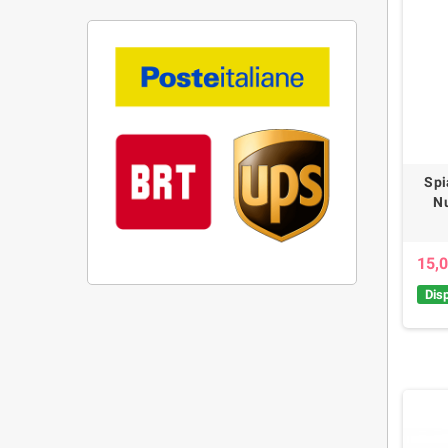
Spi
Nu
15,0
Disp