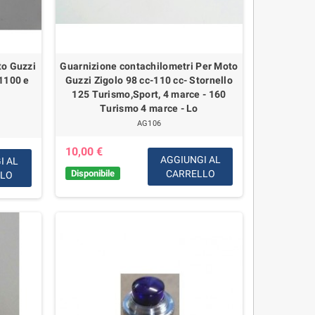
to Guzzi
Guarnizione contachilometri Per Moto
 1100 e
Guzzi Zigolo 98 cc-110 cc- Stornello
125 Turismo,Sport, 4 marce - 160
Turismo 4 marce - Lo
AG106
10,00 €
AGGIUNGI AL
I AL
Disponibile
CARRELLO
LLO