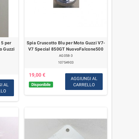
 5 per
Spia Cruscotto Blu per Moto Guzzi V7-
o Guzzi
V7 Special 850GT NuovoFalcone500
AG058-3
10754903
19,00 €
AGGIUNGI AL
I AL
Disponibile
CARRELLO
LLO