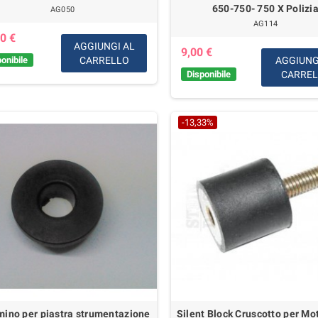
650-750- 750 X Polizi
AG050
AG114
0 €
AGGIUNGI AL
9,00 €
onibile
CARRELLO
AGGIUNG
Disponibile
CARRE
-13,33%
ino per piastra strumentazione
Silent Block Cruscotto per Mo