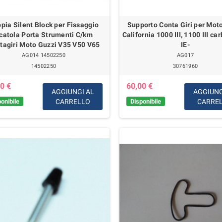
pia Silent Block per Fissaggio
Supporto Conta Giri per Mot
catola Porta Strumenti C/km
California 1000 III, 1100 III car
tagiri Moto Guzzi V35 V50 V65
IE-
AG014 14502250
AG017
14502250
30761960
0 €
60,00 €
AGGIUNGI AL
AGGIUNG
onibile
CARRELLO
Disponibile
CARRE