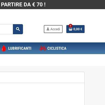
PARTIRE DA € 70 !
0
search
person
Accedi
0,00 €
LUBRIFICANTI
CICLISTICA