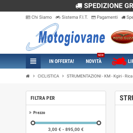
SPEDIZIONE GRA
Chi Siamo
Sistema F.I.T.
Pagamenti
Spe
NEW
view_headline
IN OFFERTA!
NOVITÀ
LI
chevron_right
CICLISTICA
chevron_right
STRUMENTAZIONI - KM - Kgiri - Ric
STR
FILTRA PER
Prezzo
3,00 € - 895,00 €