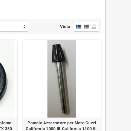
view_comfy
view_list
view_headline
Vista
Polomo
Pomolo Azzerratore per Moto Guzzi
TX 350-
California 1000 III-California 1100 III-