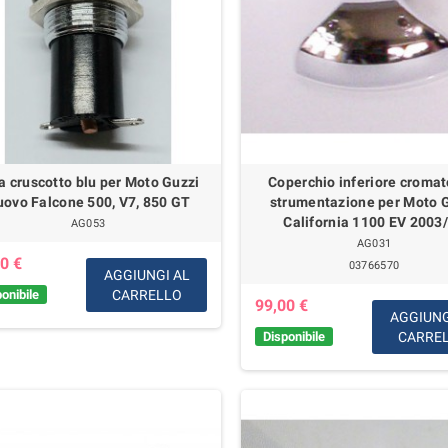
a cruscotto blu per Moto Guzzi
Coperchio inferiore cromat
ovo Falcone 500, V7, 850 GT
strumentazione per Moto 
California 1100 EV 2003
AG053
AG031
0 €
03766570
AGGIUNGI AL
onibile
CARRELLO
99,00 €
AGGIUNG
Disponibile
CARRE