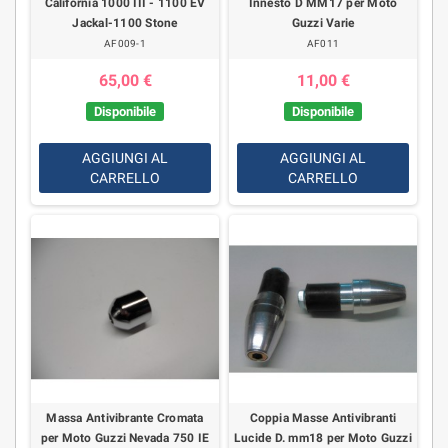
California 1000 III - 1100 EV
Innesto D MM17 per Moto
Jackal-1100 Stone
Guzzi Varie
AF009-1
AF011
65,00 €
11,00 €
Disponibile
Disponibile
AGGIUNGI AL
AGGIUNGI AL
CARRELLO
CARRELLO
Massa Antivibrante Cromata
Coppia Masse Antivibranti
per Moto Guzzi Nevada 750 IE
Lucide D. mm18 per Moto Guzzi