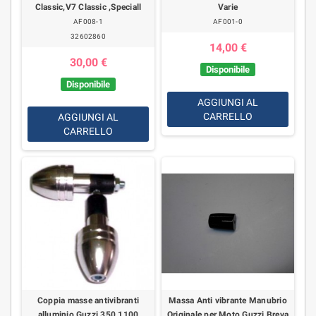
Classic,V7 Classic ,Speciall
Varie
AF008-1
AF001-0
32602860
14,00 €
30,00 €
Disponibile
Disponibile
AGGIUNGI AL
CARRELLO
AGGIUNGI AL
CARRELLO
Coppia masse antivibranti
Massa Anti vibrante Manubrio
alluminio Guzzi 350 1100
Originale per Moto Guzzi Breva