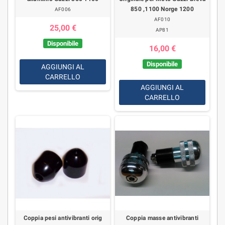
850 ,1100 Norge 1200
AF006
AF010
25,00 €
AP81
Disponibile
16,00 €
Disponibile
AGGIUNGI AL
CARRELLO
AGGIUNGI AL
CARRELLO
Coppia pesi antivibranti orig
Coppia masse antivibranti