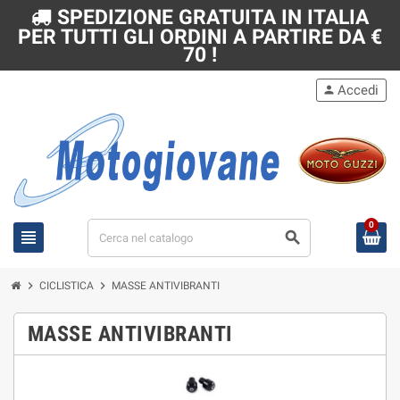
SPEDIZIONE GRATUITA IN ITALIA
PER TUTTI GLI ORDINI A PARTIRE DA €
70 !
Accedi
person
0
view_headline
search
chevron_right
chevron_right
CICLISTICA
MASSE ANTIVIBRANTI
MASSE ANTIVIBRANTI