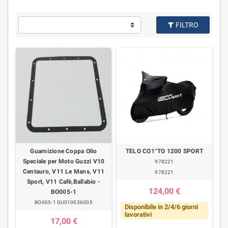
FILTRO
Guarnizione Coppa Olio
TELO CO1°TO 1200 SPORT
Speciale per Moto Guzzi V10
978221
Centauro, V11 Le Mans, V11
978221
Sport, V11 Cafè,Ballabio -
124,00 €
BO005-1
BO005-1 GU010036005
Disponibile in 2/4/6 giorni
lavorativi
17,00 €