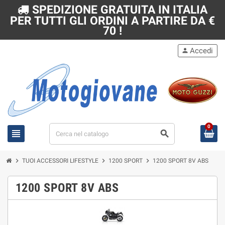
SPEDIZIONE GRATUITA IN ITALIA
PER TUTTI GLI ORDINI A PARTIRE DA €
70 !
Accedi
person
0
view_headline
search
chevron_right
chevron_right
chevron_right
TUOI ACCESSORI LIFESTYLE
1200 SPORT
1200 SPORT 8V ABS
1200 SPORT 8V ABS