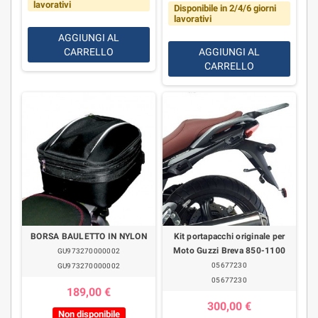
lavorativi
Disponibile in 2/4/6 giorni
lavorativi
AGGIUNGI AL
CARRELLO
AGGIUNGI AL
CARRELLO
BORSA BAULETTO IN NYLON
Kit portapacchi originale per
Moto Guzzi Breva 850-1100
GU973270000002
05677230
GU973270000002
05677230
189,00 €
300,00 €
Non disponibile