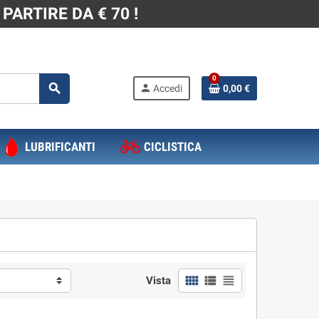
PARTIRE DA € 70 !
0
search
person
Accedi
0,00 €
LUBRIFICANTI
CICLISTICA
view_comfy
view_list
view_headline
Vista