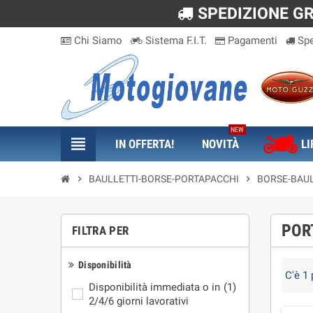
SPEDIZIONE GRA
Chi Siamo
Sistema F.I.T.
Pagamenti
Spe
NEW
view_headline
IN OFFERTA!
NOVITÀ
LI
chevron_right
BAULLETTI-BORSE-PORTAPACCHI
chevron_right
BORSE-BAUL
POR
FILTRA PER
Disponibilità
C'è 1 
Disponibilità immediata o in
(1)
2/4/6 giorni lavorativi