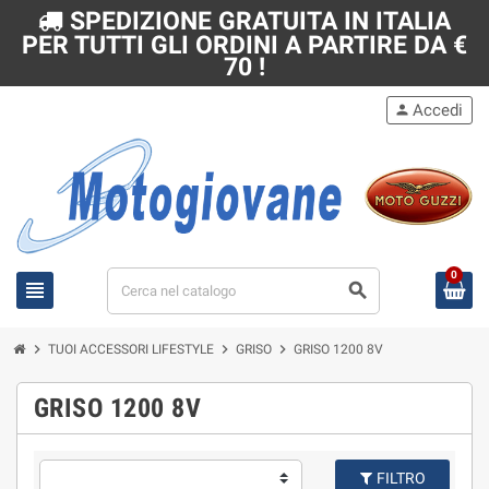
SPEDIZIONE GRATUITA IN ITALIA
PER TUTTI GLI ORDINI A PARTIRE DA €
70 !
Accedi
person
0
view_headline
search
chevron_right
chevron_right
chevron_right
TUOI ACCESSORI LIFESTYLE
GRISO
GRISO 1200 8V
GRISO 1200 8V
FILTRO