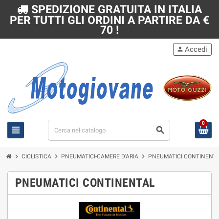
SPEDIZIONE GRATUITA IN ITALIA
PER TUTTI GLI ORDINI A PARTIRE DA €
70 !
Accedi
person
0
view_headline
search
chevron_right
chevron_right
chevron_right
CICLISTICA
PNEUMATICI-CAMERE D'ARIA
PNEUMATICI CONTINENT
PNEUMATICI CONTINENTAL