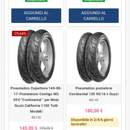
AGGIUNGI AL
AGGIUNGI AL
CARRELLO
CARRELLO
-25,64%
Pneumatico Copertone 140-80-
Pneumatico posteriore
17-Postereiore-Contigo MC
Continental 130 90/16 x Guzzi
69V-"Continental " per Moto
BQ149
Guzzi California 1100 Tutti
180,00 €
Modelli
BQ150
Disponibile in 2/4/6 giorni
lavorativi
145,00 €
195,00 €