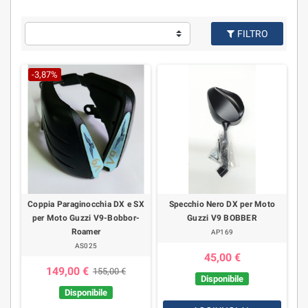
FILTRO
-3,87%
Coppia Paraginocchia DX e SX
Specchio Nero DX per Moto
per Moto Guzzi V9-Bobbor-
Guzzi V9 BOBBER
Roamer
AP169
AS025
45,00 €
149,00 €
155,00 €
Disponibile
Disponibile