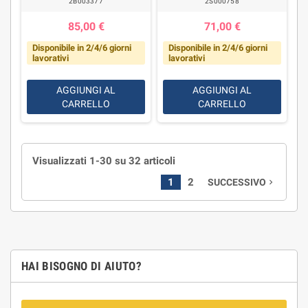
2B003377
2S000758
85,00 €
71,00 €
Disponibile in 2/4/6 giorni
Disponibile in 2/4/6 giorni
lavorativi
lavorativi
AGGIUNGI AL
AGGIUNGI AL
CARRELLO
CARRELLO
Visualizzati 1-30 su 32 articoli
1
2
SUCCESSIVO
navigate_next
HAI BISOGNO DI AIUTO?