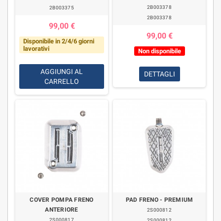
2B003378
2B003375
2B003378
99,00 €
99,00 €
Disponibile in 2/4/6 giorni
lavorativi
Non disponibile
AGGIUNGI AL
DETTAGLI
CARRELLO
COVER POMPA FRENO
PAD FRENO - PREMIUM
ANTERIORE
2S000812
2S000817
2S000812