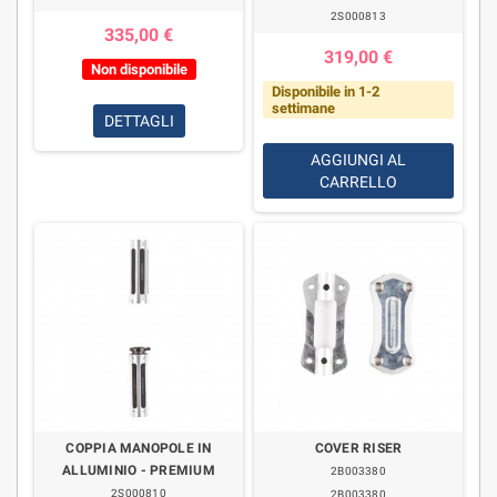
2S000813
335,00 €
319,00 €
Non disponibile
Disponibile in 1-2
settimane
DETTAGLI
AGGIUNGI AL
CARRELLO
COPPIA MANOPOLE IN
COVER RISER
ALLUMINIO - PREMIUM
2B003380
2S000810
2B003380