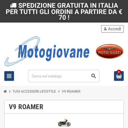
SPEDIZIONE GRATUITA IN ITALIA
PER TUTTI GLI ORDINI A PARTIRE DA €
70 !
Accedi
person
0
view_headline
search
chevron_right
chevron_right
TUOI ACCESSORI LIFESTYLE
V9 ROAMER
V9 ROAMER