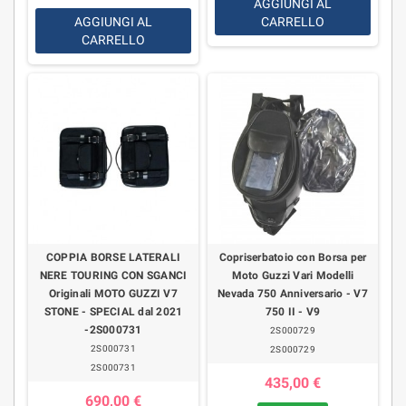
AGGIUNGI AL
AGGIUNGI AL
CARRELLO
CARRELLO
COPPIA BORSE LATERALI
Copriserbatoio con Borsa per
NERE TOURING CON SGANCI
Moto Guzzi Vari Modelli
Originali MOTO GUZZI V7
Nevada 750 Anniversario - V7
STONE - SPECIAL dal 2021
750 II - V9
-2S000731
2S000729
2S000731
2S000729
2S000731
435,00 €
690,00 €