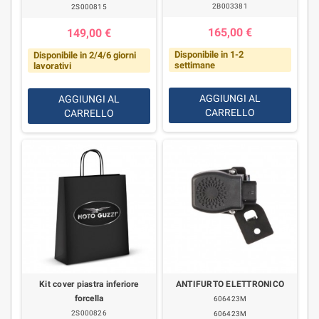
2B003381
2S000815
165,00 €
149,00 €
Disponibile in 1-2
Disponibile in 2/4/6 giorni
settimane
lavorativi
AGGIUNGI AL
AGGIUNGI AL
CARRELLO
CARRELLO
Kit cover piastra inferiore
ANTIFURTO ELETTRONICO
forcella
606423M
2S000826
606423M