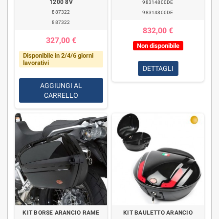
1200 8V
98314800DE
887322
98314800DE
887322
832,00 €
327,00 €
Non disponibile
Disponibile in 2/4/6 giorni
lavorativi
DETTAGLI
AGGIUNGI AL
CARRELLO
KIT BORSE ARANCIO RAME
KIT BAULETTO ARANCIO