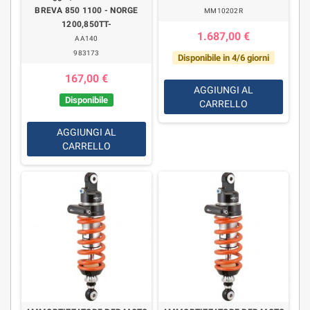
BREVA 850 1100 - NORGE
MM10202R
1200,850TT-
1.687,00 €
AA140
983173
Disponibile in 4/6 giorni
167,00 €
AGGIUNGI AL
Disponibile
CARRELLO
AGGIUNGI AL
CARRELLO