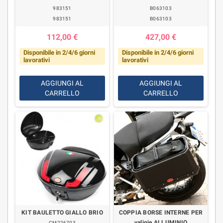
983151
B063103
983151
B063103
112,00 €
427,00 €
Disponibile in 2/4/6 giorni
Disponibile in 2/4/6 giorni
lavorativi
lavorativi
AGGIUNGI AL
AGGIUNGI AL
CARRELLO
CARRELLO
KIT BAULETTO GIALLO BRIO
COPPIA BORSE INTERNE PER
valigie ALLUMINIO
CM226703