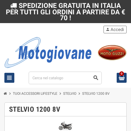
SPEDIZIONE GRATUITA IN ITALIA
PER TUTTI GLI ORDINI A PARTIRE DA €
70 !
Accedi
person
0
view_headline
search
chevron_right
chevron_right
chevron_right
TUOI ACCESSORI LIFESTYLE
STELVIO
STELVIO 1200 8V
STELVIO 1200 8V