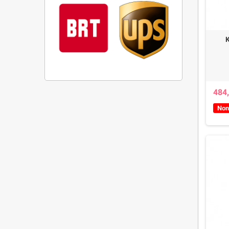
484,
Non 