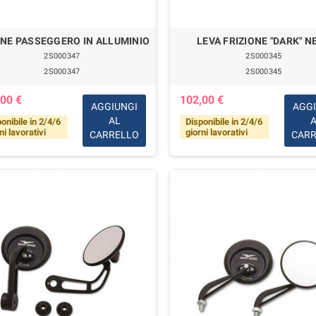
NE PASSEGGERO IN ALLUMINIO
LEVA FRIZIONE "DARK" N
2S000347
2S000345
2S000347
2S000345
00 €
102,00 €
AGGIUNGI
AGG
AL
onibile in 2/4/6
Disponibile in 2/4/6
ni lavorativi
giorni lavorativi
CARRELLO
CAR