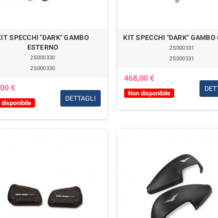
KIT SPECCHI "DARK" GAMBO
KIT SPECCHI "DARK" GAMBO
ESTERNO
2S000331
2S000330
2S000331
2S000330
468,00 €
00 €
DET
Non disponibile
DETTAGLI
disponibile