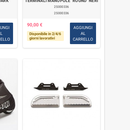
DARK"
TERMINALI MANOPOLE "ROUND" NERI
2S000336
2S000336
90,00 €
IUNGI
AGGIUNGI
AL
AL
Disponibile in 2/4/6
giorni lavorativi
RELLO
CARRELLO