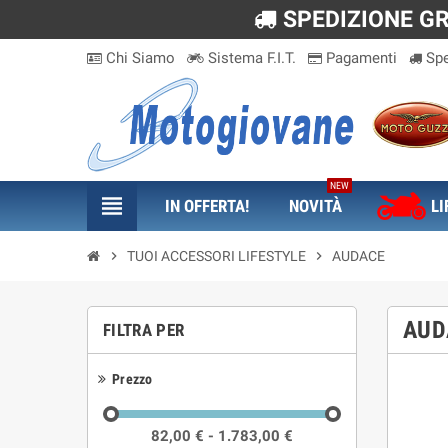
SPEDIZIONE GRA
Chi Siamo
Sistema F.I.T.
Pagamenti
Spe
NEW
view_headline
IN OFFERTA!
NOVITÀ
LI
chevron_right
TUOI ACCESSORI LIFESTYLE
chevron_right
AUDACE
AUD
FILTRA PER
Prezzo
82,00 € - 1.783,00 €