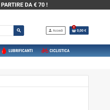
PARTIRE DA € 70 !
0
search
person
Accedi
0,00 €
LUBRIFICANTI
CICLISTICA