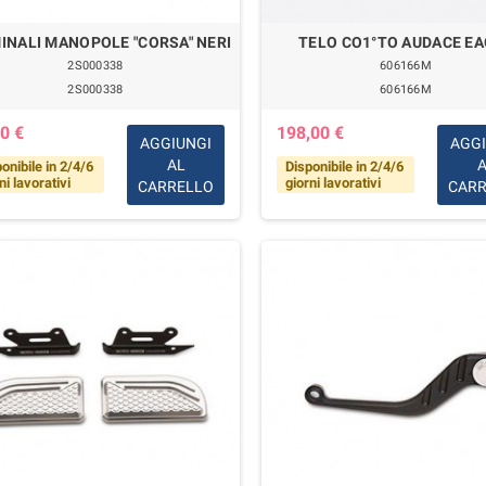
INALI MANOPOLE "CORSA" NERI
TELO CO1°TO AUDACE E
2S000338
606166M
2S000338
606166M
0 €
198,00 €
AGGIUNGI
AGG
AL
onibile in 2/4/6
Disponibile in 2/4/6
ni lavorativi
giorni lavorativi
CARRELLO
CAR