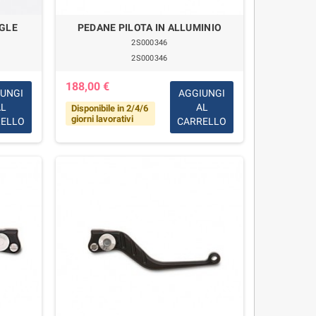
AGLE
PEDANE PILOTA IN ALLUMINIO
2S000346
2S000346
188,00 €
IUNGI
AGGIUNGI
AL
AL
Disponibile in 2/4/6
giorni lavorativi
RELLO
CARRELLO