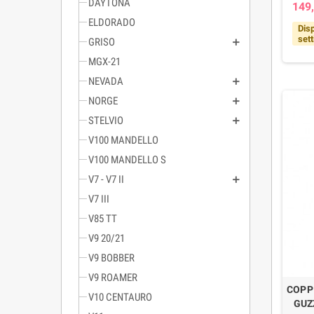
DAYTONA
149,
ELDORADO
Disp
set
GRISO
MGX-21
NEVADA
NORGE
STELVIO
V100 MANDELLO
V100 MANDELLO S
V7 - V7 II
V7 III
V85 TT
V9 20/21
V9 BOBBER
V9 ROAMER
COPP
V10 CENTAURO
GUZZ