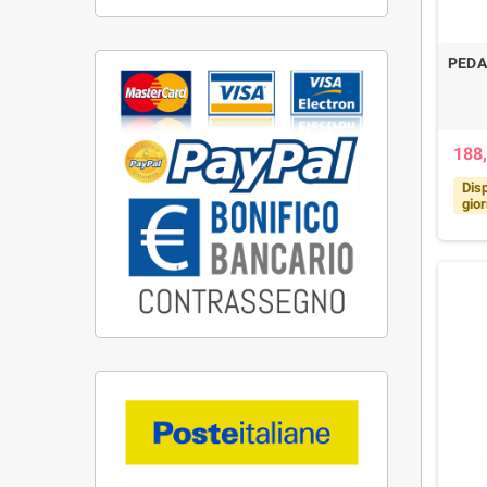
PEDA
188,
Disp
gior