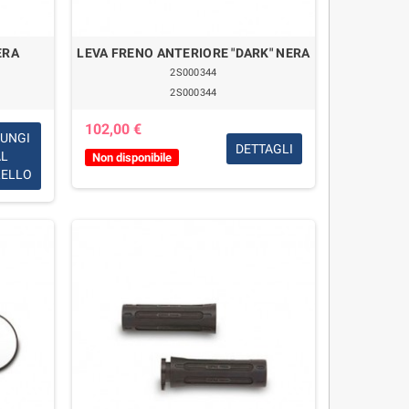
ERA
LEVA FRENO ANTERIORE "DARK" NERA
2S000344
2S000344
102,00 €
IUNGI
DETTAGLI
AL
Non disponibile
RELLO