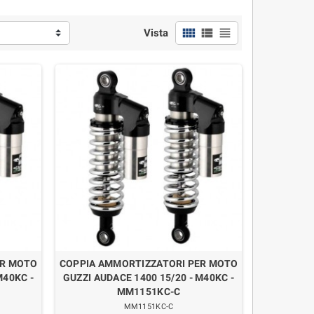
view_comfy
view_list
view_headline
Vista
ER MOTO
COPPIA AMMORTIZZATORI PER MOTO
M40KC -
GUZZI AUDACE 1400 15/20 - M40KC -
MM1151KC-C
MM1151KC-C