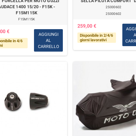
T FORCELLA PER MOTO GUZZI
SELLA PILOTA COMFORT "
AUDACE 1400 15/20 - F15K -
2S000602
F15M115K
2S000602
F15M115K
259,00 €
AGG
00 €
AGGIUNGI
Disponibile in 2/4/6
giorni lavorativi
AL
CAR
onibile in 4/6
ni
CARRELLO