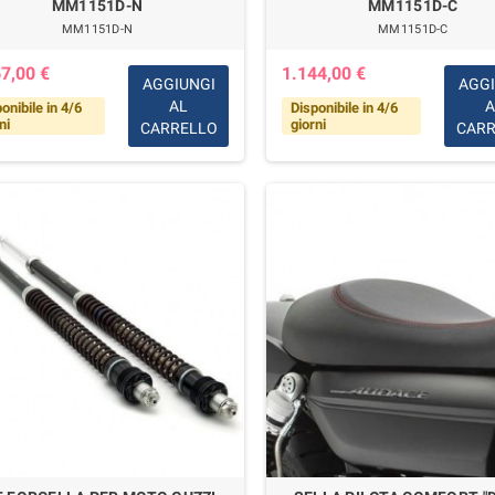
MM1151D-N
MM1151D-C
MM1151D-N
MM1151D-C
7,00 €
1.144,00 €
AGGIUNGI
AGGI
AL
A
onibile in 4/6
Disponibile in 4/6
ni
giorni
CARRELLO
CARR