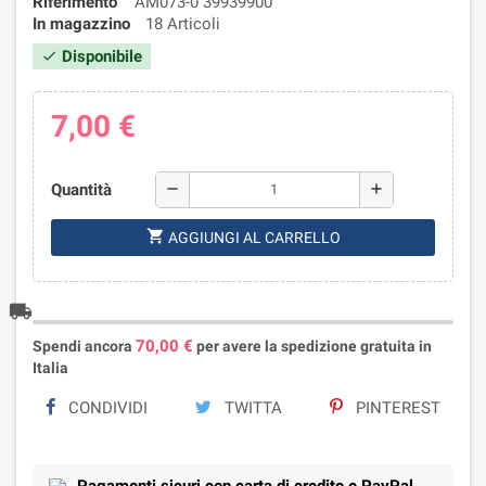
Riferimento
AM073-0 39939900
In magazzino
18 Articoli
Disponibile
check
7,00 €
Quantità
remove
add
shopping_cart
AGGIUNGI AL CARRELLO
local_shipping
70,00 €
Spendi ancora
per avere la spedizione gratuita in
Italia
CONDIVIDI
TWITTA
PINTEREST
Pagamenti sicuri con carta di credito e PayPal