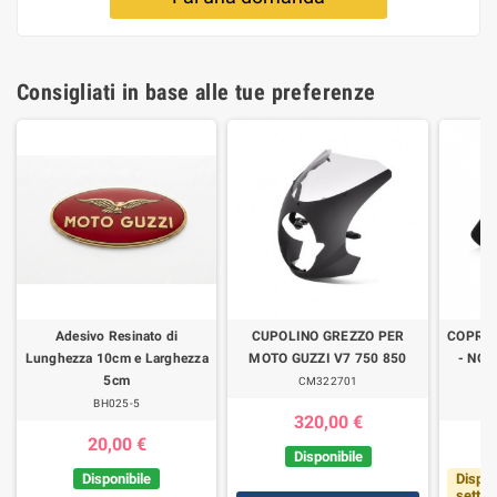
Consigliati in base alle tue preferenze
Adesivo Resinato di
CUPOLINO GREZZO PER
COPRI
Lunghezza 10cm e Larghezza
MOTO GUZZI V7 750 850
- NON
5cm
CM322701
BH025-5
320,00 €
20,00 €
Disponibile
Disponibile
Dispon
setti