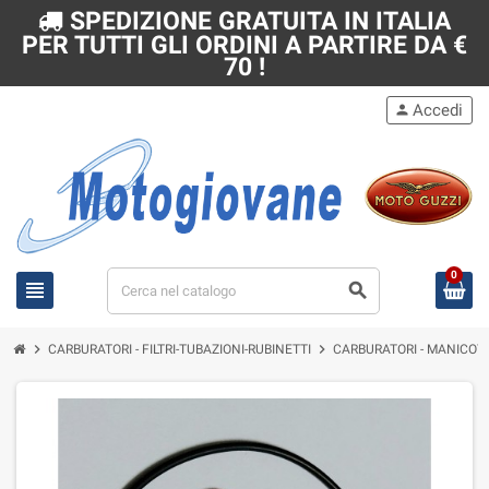
SPEDIZIONE GRATUITA IN ITALIA
PER TUTTI GLI ORDINI A PARTIRE DA €
70 !
Accedi
person
0
view_headline
search
chevron_right
chevron_right
CARBURATORI - FILTRI-TUBAZIONI-RUBINETTI
CARBURATORI - MANICOTT