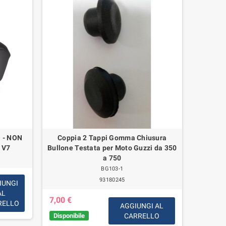
 - NON
Coppia 2 Tappi Gomma Chiusura
Parabr
 V7
Bullone Testata per Moto Guzzi da 350
Cromati
a 750
Califo
BG103-1
93180245
IUNGI
AL
480,00
7,00 €
RELLO
AGGIUNGI AL
Disponib
Disponibile
CARRELLO
giorni l