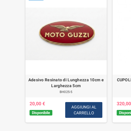
 Cromati
Adesivo Resinato di Lunghezza 10cm e
CUPOL
o Guzzi
Larghezza 5cm
arce
BH025-5
20,00 €
320,00
AGGIUNGI AL
Disponibile
CARRELLO
Disponi
GI AL
LLO