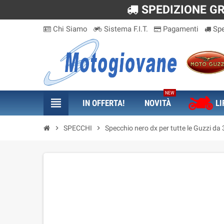
SPEDIZIONE GRA
Chi Siamo
Sistema F.I.T.
Pagamenti
Spe
NEW
view_headline
IN OFFERTA!
NOVITÀ
LI
chevron_right
SPECCHI
chevron_right
Specchio nero dx per tutte le Guzzi da