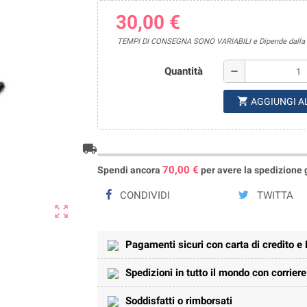
30,00 €
TEMPI DI CONSEGNA SONO VARIABILI e Dipende dalla di
Quantità
remove
shopping_cart
AGGIUNGI A
local_shipping
70,00 €
Spendi ancora
per avere la spedizione gr
CONDIVIDI
TWITTA
zoom_out_map
Pagamenti sicuri con carta di credito e
Spedizioni in tutto il mondo con corrier
Soddisfatti o rimborsati