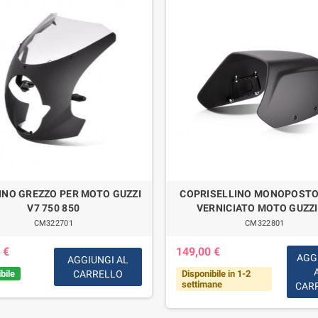
INO GREZZO PER MOTO GUZZI
COPRISELLINO MONOPOSTO
V7 750 850
VERNICIATO MOTO GUZZI
CM322701
CM322801
 €
149,00 €
AGG
AGGIUNGI AL
bile
CARRELLO
Disponibile in 1-2
settimane
CAR