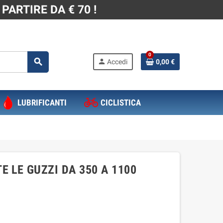
PARTIRE DA € 70 !
0
search
person
Accedi
0,00 €
LUBRIFICANTI
CICLISTICA
E LE GUZZI DA 350 A 1100