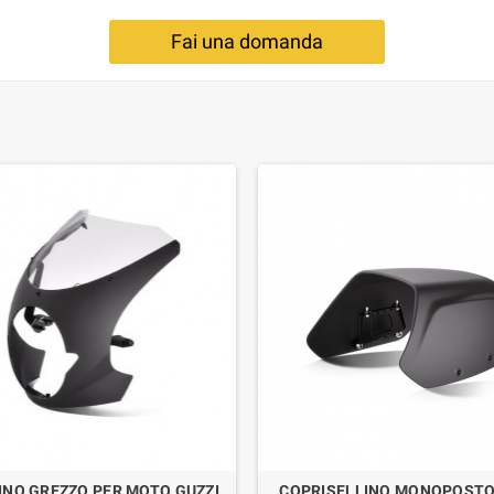
Fai una domanda
INO GREZZO PER MOTO GUZZI
COPRISELLINO MONOPOSTO