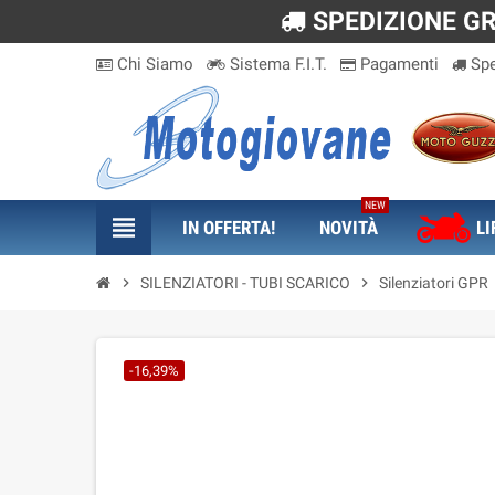
SPEDIZIONE GRA
Chi Siamo
Sistema F.I.T.
Pagamenti
Spe
NEW
view_headline
IN OFFERTA!
NOVITÀ
LI
chevron_right
SILENZIATORI - TUBI SCARICO
chevron_right
Silenziatori GPR
-16,39%