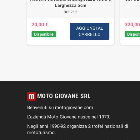
00-Airone
Larghezza 5cm
cc-73cc-
BH025-5
20,00 €
320,00
AGGIUNGI AL
Disponibile
CARRELLO
Disponi
GI AL
LLO
MOTO GIOVANE SRL
Benvenuti su motogiovane.com
L'azienda Moto Giovane nasce nel 1979.
Negli anni 1990-92 organizza 2 trofei nazionali di
mototurismo.