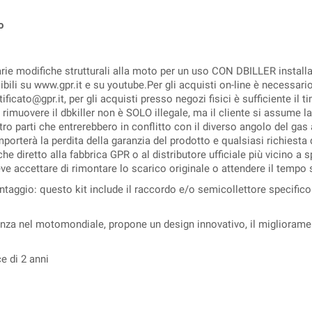
o
arie modifiche strutturali alla moto per un uso CON DBILLER install
isibili su www.gpr.it e su youtube.Per gli acquisti on-line è necessar
tificato@gpr.it, per gli acquisti presso negozi fisici è sufficiente il
 rimuovere il dbkiller non è SOLO illegale, ma il cliente si assume l
ltro parti che entrerebbero in conflitto con il diverso angolo del ga
porterà la perdita della garanzia del prodotto e qualsiasi richiesta 
nche diretto alla fabbrica GPR o al distributore ufficiale più vicino 
deve accettare di rimontare lo scarico originale o attendere il tempo 
taggio: questo kit include il raccordo e/o semicollettore specifico 
ienza nel motomondiale, propone un design innovativo, il migliorame
ce di 2 anni