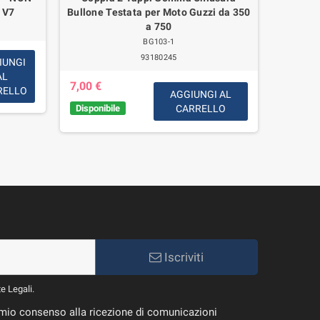
 V7
Bullone Testata per Moto Guzzi da 350
a 750
BG103-1
93180245
IUNGI
93,00 
AL
7,00 €
RELLO
AGGIUNGI AL
Disponib
giorni l
Disponibile
CARRELLO
Iscriviti
te Legali.
il mio consenso alla ricezione di comunicazioni