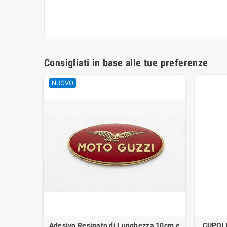
Consigliati in base alle tue preferenze
NUOVO
io per
Adesivo Resinato di Lunghezza 10cm e
CUPOL