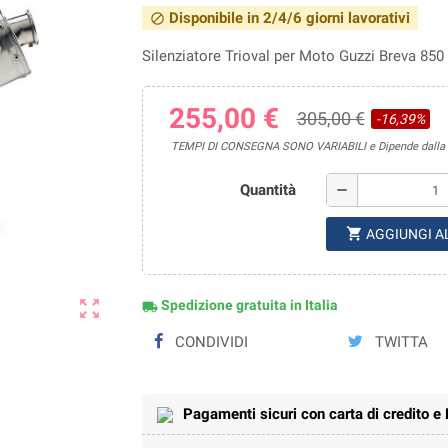
Disponibile in 2/4/6 giorni lavorativi
block
Silenziatore Trioval per Moto Guzzi Breva 85
255,00 €
305,00 €
-16,39%
TEMPI DI CONSEGNA SONO VARIABILI e Dipende dalla di
Quantità
remove
shopping_cart
AGGIUNGI A
zoom_out_map
Spedizione gratuita in Italia
local_shipping
CONDIVIDI
TWITTA
Pagamenti sicuri con carta di credito e