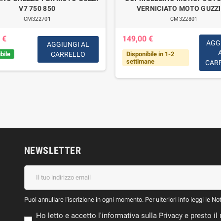
V7 750 850
VERNICIATO MOTO GUZZI
CM322701
CM322801
 €
149,00 €
AGG
AGGIUNGI AL
bile
CARRELLO
Disponibile in 1-2
settimane
CAR
NEWSLETTER
Puoi annullare l'iscrizione in ogni momento. Per ulteriori info leggi le No
Ho letto e accetto l'informativa sulla Privacy e presto 