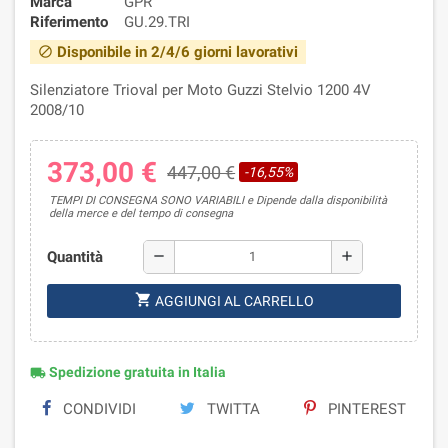
Marca
GPR
Riferimento
GU.29.TRI
Disponibile in 2/4/6 giorni lavorativi
block
Silenziatore Trioval per Moto Guzzi Stelvio 1200 4V
2008/10
373,00 €
447,00 €
-16,55%
TEMPI DI CONSEGNA SONO VARIABILI e Dipende dalla disponibilità
della merce e del tempo di consegna
Quantità
remove
add
shopping_cart
AGGIUNGI AL CARRELLO
Spedizione gratuita in Italia
local_shipping
CONDIVIDI
TWITTA
PINTEREST