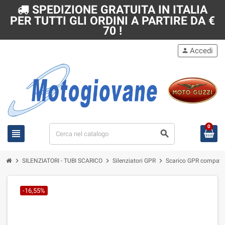
SPEDIZIONE GRATUITA IN ITALIA
PER TUTTI GLI ORDINI A PARTIRE DA €
70 !
Accedi
person
0
view_headline
search
chevron_right
chevron_right
chevron_right
SILENZIATORI - TUBI SCARICO
Silenziatori GPR
Scarico GPR compatib
-16,55%