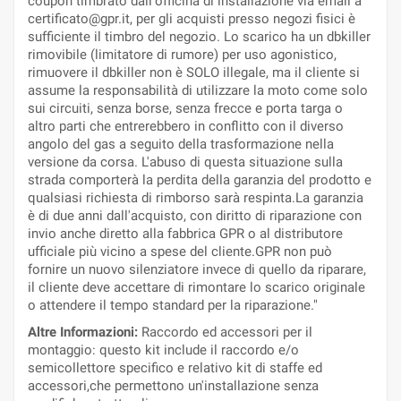
coupon timbrato dall'officina di installazione via email a
certificato@gpr.it, per gli acquisti presso negozi fisici è
sufficiente il timbro del negozio. Lo scarico ha un dbkiller
rimovibile (limitatore di rumore) per uso agonistico,
rimuovere il dbkiller non è SOLO illegale, ma il cliente si
assume la responsabilità di utilizzare la moto come solo
sui circuiti, senza borse, senza frecce e porta targa o
altro parti che entrerebbero in conflitto con il diverso
angolo del gas a seguito della trasformazione nella
versione da corsa. L'abuso di questa situazione sulla
strada comporterà la perdita della garanzia del prodotto e
qualsiasi richiesta di rimborso sarà respinta.La garanzia
è di due anni dall'acquisto, con diritto di riparazione con
invio anche diretto alla fabbrica GPR o al distributore
ufficiale più vicino a spese del cliente.GPR non può
fornire un nuovo silenziatore invece di quello da riparare,
il cliente deve accettare di rimontare lo scarico originale
o attendere il tempo standard per la riparazione."
Altre Informazioni:
Raccordo ed accessori per il
montaggio: questo kit include il raccordo e/o
semicollettore specifico e relativo kit di staffe ed
accessori,che permettono un'installazione senza