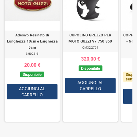
Adesivo Resinato di
CUPOLINO GREZZO PER
COPRI
Lunghezza 10cm e Larghezza
MOTO GUZZI V7 750 850
- NON
5cm
CM322701
BH025-5
320,00 €
20,00 €
Disponibile
Disponibile
Dispon
setti
AGGIUNGI AL
AGGIUNGI AL
CARRELLO
CARRELLO