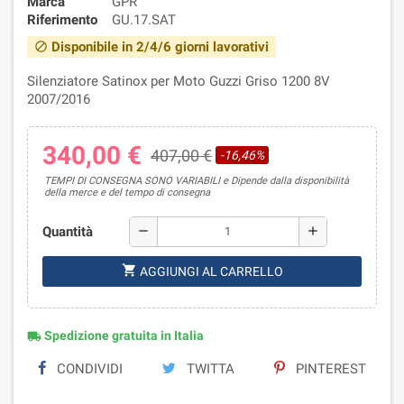
Marca
GPR
Riferimento
GU.17.SAT
Disponibile in 2/4/6 giorni lavorativi
block
Silenziatore Satinox per Moto Guzzi Griso 1200 8V
2007/2016
340,00 €
407,00 €
-16,46%
TEMPI DI CONSEGNA SONO VARIABILI e Dipende dalla disponibilità
della merce e del tempo di consegna
Quantità
remove
add
shopping_cart
AGGIUNGI AL CARRELLO
Spedizione gratuita in Italia
local_shipping
CONDIVIDI
TWITTA
PINTEREST