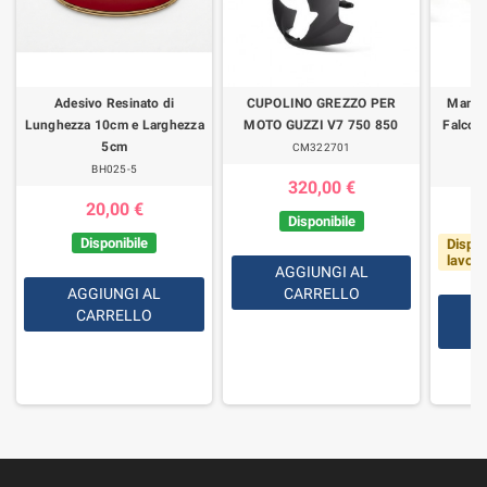
Adesivo Resinato di
CUPOLINO GREZZO PER
Manub
Lunghezza 10cm e Larghezza
MOTO GUZZI V7 750 850
Falcone
5cm
CM322701
BH025-5
320,00 €
20,00 €
Disponibile
Disponibile
Dispon
lavorat
AGGIUNGI AL
AGGIUNGI AL
CARRELLO
CARRELLO