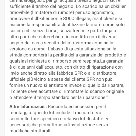
certificato@gpr.it, per gli acquisti presso negozi fisici è
sufficiente il timbro del negozio. Lo scarico ha un dbkiller
rimovibile (limitatore di rumore) per uso agonistico,
rimuovere il dbkiller non è SOLO illegale, ma il cliente si
assume la responsabilità di utilizzare la moto come solo
sui circuiti, senza borse, senza frecce e porta targa o
altro parti che entrerebbero in conflitto con il diverso
angolo del gas a seguito della trasformazione nella
versione da corsa. L'abuso di questa situazione sulla
strada comporterà la perdita della garanzia del prodotto e
qualsiasi richiesta di rimborso sarà respinta.La garanzia
è di due anni dall'acquisto, con diritto di riparazione con
invio anche diretto alla fabbrica GPR o al distributore
ufficiale più vicino a spese del cliente.GPR non può
fornire un nuovo silenziatore invece di quello da riparare,
il cliente deve accettare di rimontare lo scarico originale
o attendere il tempo standard per la riparazione."
Altre Informazioni:
Raccordo ed accessori per il
montaggio: questo kit include il raccordo e/o
semicollettore specifico e relativo kit di staffe ed
accessori,che permettono un'installazione senza
modifiche strutturali