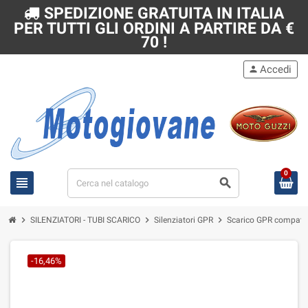
SPEDIZIONE GRATUITA IN ITALIA
PER TUTTI GLI ORDINI A PARTIRE DA €
70 !
Accedi
person
0
view_headline
search
chevron_right
chevron_right
chevron_right
SILENZIATORI - TUBI SCARICO
Silenziatori GPR
Scarico GPR compatib
-16,46%