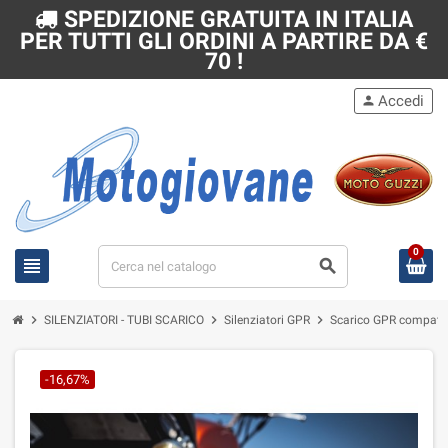
SPEDIZIONE GRATUITA IN ITALIA
PER TUTTI GLI ORDINI A PARTIRE DA €
70 !
Accedi
person
0
view_headline
search
chevron_right
chevron_right
chevron_right
SILENZIATORI - TUBI SCARICO
Silenziatori GPR
Scarico GPR compatib
-16,67%