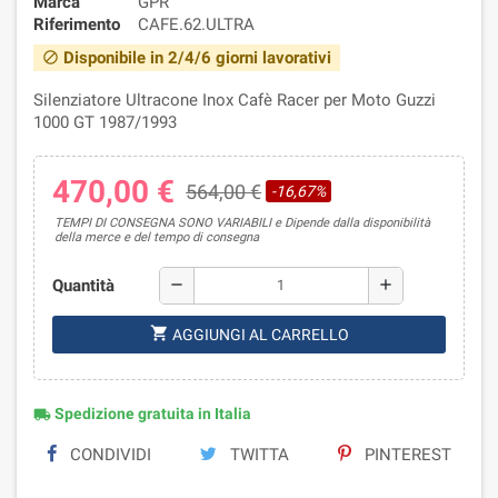
Marca
GPR
Riferimento
CAFE.62.ULTRA
Disponibile in 2/4/6 giorni lavorativi
block
Silenziatore Ultracone Inox Cafè Racer per Moto Guzzi
1000 GT 1987/1993
470,00 €
564,00 €
-16,67%
TEMPI DI CONSEGNA SONO VARIABILI e Dipende dalla disponibilità
della merce e del tempo di consegna
Quantità
remove
add
shopping_cart
AGGIUNGI AL CARRELLO
Spedizione gratuita in Italia
local_shipping
CONDIVIDI
TWITTA
PINTEREST