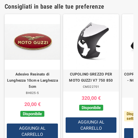
Consigliati in base alle tue preferenze
Adesivo Resinato di
CUPOLINO GREZZO PER
COPRI
Lunghezza 10cm e Larghezza
MOTO GUZZI V7 750 850
- NON
5cm
CM322701
BH025-5
320,00 €
20,00 €
Disponibile
Disponibile
Dispon
setti
AGGIUNGI AL
AGGIUNGI AL
CARRELLO
CARRELLO