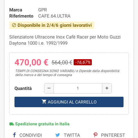
Marca
GPR
Riferimento
CAFE.64.ULTRA
Disponibile in 2/4/6 giorni lavorativi
block
Silenziatore Ultracone Inox Cafè Racer per Moto Guzzi
Daytona 1000 i.e. 1992/1999
470,00 €
564,00 €
-16,67%
TEMPI DI CONSEGNA SONO VARIABILI e Dipende dalla disponibilità
della merce e del tempo di consegna
Quantità
remove
add
shopping_cart
AGGIUNGI AL CARRELLO
Spedizione gratuita in Italia
local_shipping
CONDIVIDI
TWITTA
PINTEREST