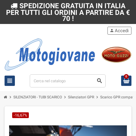
SPEDIZIONE GRATUITA IN ITALIA
PER TUTTI GLI ORDINI A PARTIRE DA €
70 !
Accedi
person
0
view_headline
search
chevron_right
chevron_right
chevron_right
SILENZIATORI - TUBI SCARICO
Silenziatori GPR
Scarico GPR compatibi
-16,67%