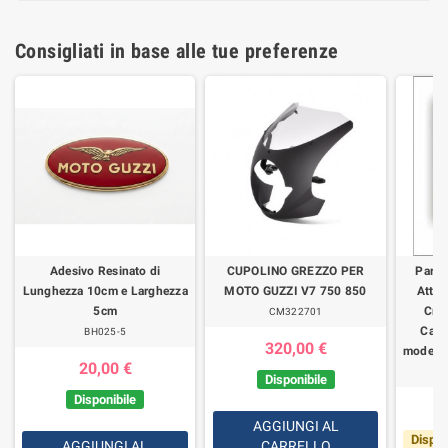
Consigliati in base alle tue preferenze
Adesivo Resinato di
CUPOLINO GREZZO PER
Parab
Lunghezza 10cm e Larghezza
MOTO GUZZI V7 750 850
Attac
5cm
Cro
CM322701
Calif
BH025-5
320,00 €
modelli
20,00 €
Disponibile
Disponibile
AGGIUNGI AL
Dispon
AGGIUNGI AL
CARRELLO