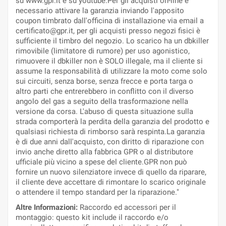
su www.gpr.it e su youtube.Per gli acquisti on-line è
necessario attivare la garanzia inviando l'apposito
coupon timbrato dall'officina di installazione via email a
certificato@gpr.it, per gli acquisti presso negozi fisici è
sufficiente il timbro del negozio. Lo scarico ha un dbkiller
rimovibile (limitatore di rumore) per uso agonistico,
rimuovere il dbkiller non è SOLO illegale, ma il cliente si
assume la responsabilità di utilizzare la moto come solo
sui circuiti, senza borse, senza frecce e porta targa o
altro parti che entrerebbero in conflitto con il diverso
angolo del gas a seguito della trasformazione nella
versione da corsa. L'abuso di questa situazione sulla
strada comporterà la perdita della garanzia del prodotto e
qualsiasi richiesta di rimborso sarà respinta.La garanzia
è di due anni dall'acquisto, con diritto di riparazione con
invio anche diretto alla fabbrica GPR o al distributore
ufficiale più vicino a spese del cliente.GPR non può
fornire un nuovo silenziatore invece di quello da riparare,
il cliente deve accettare di rimontare lo scarico originale
o attendere il tempo standard per la riparazione."
Altre Informazioni:
Raccordo ed accessori per il
montaggio: questo kit include il raccordo e/o