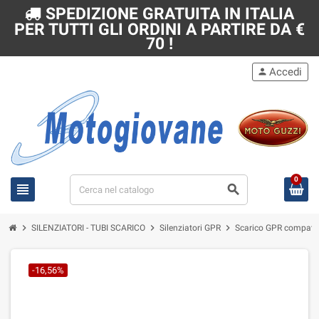
SPEDIZIONE GRATUITA IN ITALIA
PER TUTTI GLI ORDINI A PARTIRE DA €
70 !
Accedi
person
0
view_headline
search
chevron_right
chevron_right
chevron_right
SILENZIATORI - TUBI SCARICO
Silenziatori GPR
Scarico GPR compatib
-16,56%