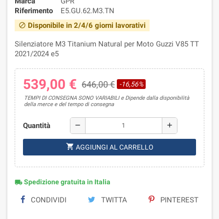
Marca
GPR
Riferimento
E5.GU.62.M3.TN
Disponibile in 2/4/6 giorni lavorativi
block
Silenziatore M3 Titanium Natural per Moto Guzzi V85 TT
2021/2024 e5
539,00 €
646,00 €
-16,56%
TEMPI DI CONSEGNA SONO VARIABILI e Dipende dalla disponibilità
della merce e del tempo di consegna
Quantità
remove
add
shopping_cart
AGGIUNGI AL CARRELLO
Spedizione gratuita in Italia
local_shipping
CONDIVIDI
TWITTA
PINTEREST