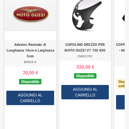
Adesivo Resinato di
CUPOLINO GREZZO PER
COPRI
Lunghezza 10cm e Larghezza
MOTO GUZZI V7 750 850
- NON
5cm
CM322701
BH025-5
320,00 €
20,00 €
Disponibile
Disponibile
Dispon
setti
AGGIUNGI AL
AGGIUNGI AL
CARRELLO
CARRELLO