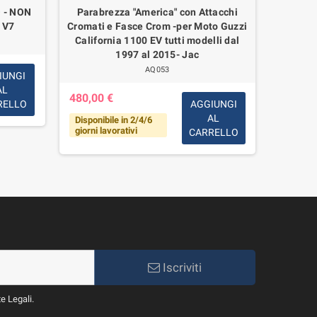
 - NON
Parabrezza "America" con Attacchi
Copp
 V7
Cromati e Fasce Crom -per Moto Guzzi
Bullone 
California 1100 EV tutti modelli dal
1997 al 2015- Jac
AQ053
IUNGI
AL
480,00 €
7,00 €
RELLO
AGGIUNGI
AL
Disponibile in 2/4/6
Disponi
giorni lavorativi
CARRELLO
Iscriviti
te Legali.