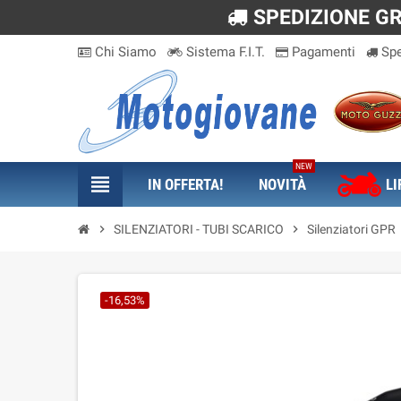
SPEDIZIONE GRA
Chi Siamo
Sistema F.I.T.
Pagamenti
Spe
NEW
view_headline
IN OFFERTA!
NOVITÀ
LI
chevron_right
SILENZIATORI - TUBI SCARICO
chevron_right
Silenziatori GPR
-16,53%