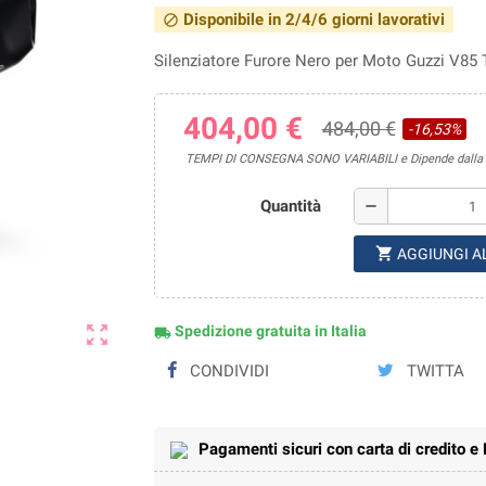
Disponibile in 2/4/6 giorni lavorativi
block
Silenziatore Furore Nero per Moto Guzzi V85
404,00 €
484,00 €
-16,53%
TEMPI DI CONSEGNA SONO VARIABILI e Dipende dalla di
Quantità
remove
shopping_cart
AGGIUNGI A
zoom_out_map
Spedizione gratuita in Italia
local_shipping
CONDIVIDI
TWITTA
Pagamenti sicuri con carta di credito e