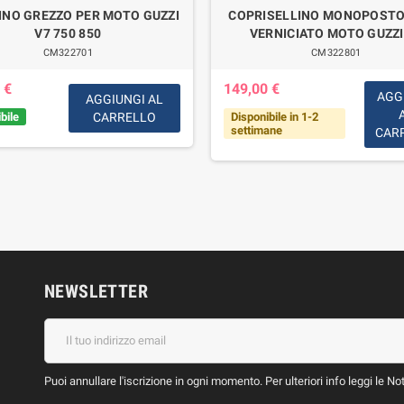
INO GREZZO PER MOTO GUZZI
COPRISELLINO MONOPOSTO
V7 750 850
VERNICIATO MOTO GUZZI
CM322701
CM322801
 €
149,00 €
AGG
AGGIUNGI AL
bile
CARRELLO
Disponibile in 1-2
settimane
CAR
NEWSLETTER
Puoi annullare l'iscrizione in ogni momento. Per ulteriori info leggi le No