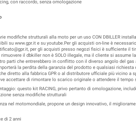
acing, con raccordo, senza omologazione
o
arie modifiche strutturali alla moto per un uso CON DBILLER install
isibili su www.gpr.it e su youtube.Per gli acquisti on-line è necessar
tificato@gpr.it, per gli acquisti presso negozi fisici è sufficiente il
 rimuovere il dbkiller non è SOLO illegale, ma il cliente si assume l
ltro parti che entrerebbero in conflitto con il diverso angolo del ga
porterà la perdita della garanzia del prodotto e qualsiasi richiesta 
nche diretto alla fabbrica GPR o al distributore ufficiale più vicino 
deve accettare di rimontare lo scarico originale o attendere il tempo 
taggio: questo kit RACING, privo pertanto di omologazione, include 
azione senza modifiche strutturali
ienza nel motomondiale, propone un design innovativo, il migliorame
ce di 2 anni