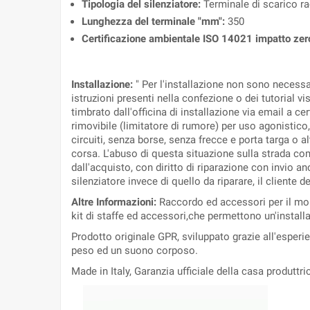
Tipologia del silenziatore:
Terminale di scarico r
Lunghezza del terminale "mm":
350
Certificazione ambientale ISO 14021 impatto zer
Installazione:
" Per l'installazione non sono necess
istruzioni presenti nella confezione o dei tutorial v
timbrato dall'officina di installazione via email a cer
rimovibile (limitatore di rumore) per uso agonistico,
circuiti, senza borse, senza frecce e porta targa o a
corsa. L'abuso di questa situazione sulla strada com
dall'acquisto, con diritto di riparazione con invio a
silenziatore invece di quello da riparare, il cliente 
Altre Informazioni:
Raccordo ed accessori per il mon
kit di staffe ed accessori,che permettono un'install
Prodotto originale GPR, sviluppato grazie all'esper
peso ed un suono corposo.
Made in Italy, Garanzia ufficiale della casa produttri