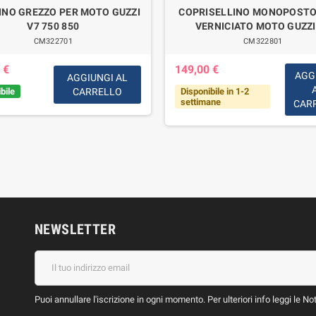
INO GREZZO PER MOTO GUZZI
COPRISELLINO MONOPOSTO
V7 750 850
VERNICIATO MOTO GUZZI
CM322701
CM322801
 €
149,00 €
AGG
AGGIUNGI AL
bile
CARRELLO
Disponibile in 1-2
settimane
CAR
NEWSLETTER
Puoi annullare l'iscrizione in ogni momento. Per ulteriori info leggi le No