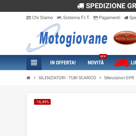
SPEDIZIONE GRA
Chi Siamo
Sistema F.I.T.
Pagamenti
Spe
NEW
view_headline
IN OFFERTA!
NOVITÀ
LI
chevron_right
SILENZIATORI - TUBI SCARICO
chevron_right
Silenziatori GPR
-16,49%