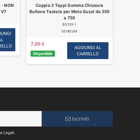
 - NON
Coppia 2 Tappi Gomma Chiusura
Parabr
 V7
Bullone Testata per Moto Guzzi da 350
Cromati
a 750
Califo
BG103-1
93180245
IUNGI
AL
480,00
7,00 €
RELLO
AGGIUNGI AL
Disponib
Disponibile
CARRELLO
giorni l
Iscriviti
te Legali.