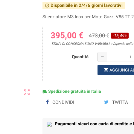
Disponibile in 2/4/6 giorni lavorativi
block
Silenziatore M3 Inox per Moto Guzzi V85 TT 
395,00 €
473,00 €
-16,49%
TEMPI DI CONSEGNA SONO VARIABILI e Dipende dalla di
Quantità
remove
shopping_cart
AGGIUNGI A
zoom_out_map
Spedizione gratuita in Italia
local_shipping
CONDIVIDI
TWITTA
Pagamenti sicuri con carta di credito e