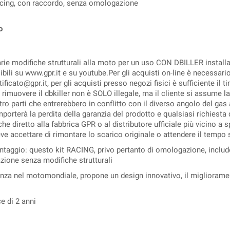
acing, con raccordo, senza omologazione
o
arie modifiche strutturali alla moto per un uso CON DBILLER install
isibili su www.gpr.it e su youtube.Per gli acquisti on-line è necessar
tificato@gpr.it, per gli acquisti presso negozi fisici è sufficiente il
 rimuovere il dbkiller non è SOLO illegale, ma il cliente si assume l
ltro parti che entrerebbero in conflitto con il diverso angolo del ga
porterà la perdita della garanzia del prodotto e qualsiasi richiesta 
nche diretto alla fabbrica GPR o al distributore ufficiale più vicino 
deve accettare di rimontare lo scarico originale o attendere il tempo 
taggio: questo kit RACING, privo pertanto di omologazione, include 
azione senza modifiche strutturali
ienza nel motomondiale, propone un design innovativo, il migliorame
ce di 2 anni