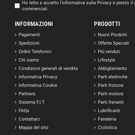
Ho letto e accetto l'informativa sulla Privacy e presto 
commerciali.
INFORMAZIONI
PRODOTTI
Pagamenti
Nuovi Prodotti
Spedizioni
Offerte Speciali
Ordini Telefonici
Più venduti
Chi siamo
Lifestyle
Condizioni generali di vendita
Abbigliamento
Informativa Privacy
Parti elettriche
Informativa Cookie
Parti frizione
Partners
Parti motore
Sistema F.I.T.
Parti frenanti
FAQs
Lubrificanti
Contattaci
Fanaleria
Mappa del sito
Ciclistica