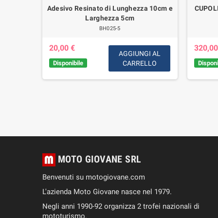
to Guzzi
Adesivo Resinato di Lunghezza 10cm e
CUPOL
- 1100 EV
Larghezza 5cm
laggio -
BH025-5
20,00 €
320,00
AGGIUNGI AL
GI AL
Disponibile
CARRELLO
Disponi
LLO
MOTO GIOVANE SRL
Benvenuti su motogiovane.com
L'azienda Moto Giovane nasce nel 1979.
Negli anni 1990-92 organizza 2 trofei nazionali di
mototurismo.