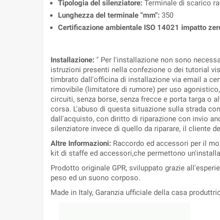
Tipologia del silenziatore:
Terminale di scarico r
Lunghezza del terminale "mm":
350
Certificazione ambientale ISO 14021 impatto zer
Installazione:
" Per l'installazione non sono necess
istruzioni presenti nella confezione o dei tutorial v
timbrato dall'officina di installazione via email a cer
rimovibile (limitatore di rumore) per uso agonistico,
circuiti, senza borse, senza frecce e porta targa o a
corsa. L'abuso di questa situazione sulla strada com
dall'acquisto, con diritto di riparazione con invio a
silenziatore invece di quello da riparare, il cliente 
Altre Informazioni:
Raccordo ed accessori per il mon
kit di staffe ed accessori,che permettono un'install
Prodotto originale GPR, sviluppato grazie all'esper
peso ed un suono corposo.
Made in Italy, Garanzia ufficiale della casa produttri