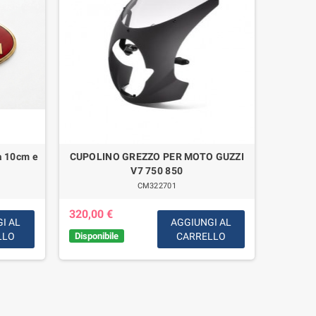
a 10cm e
CUPOLINO GREZZO PER MOTO GUZZI
COPRI
V7 750 850
VER
CM322701
320,00 €
149,00
I AL
AGGIUNGI AL
LLO
Disponibile
CARRELLO
Disponib
settima