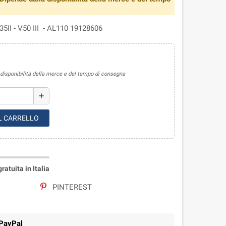
35II - V50 III - AL110 19128606
sponibilità della merce e del tempo di consegna
add
L CARRELLO
atuita in Italia
PINTEREST
 PayPal