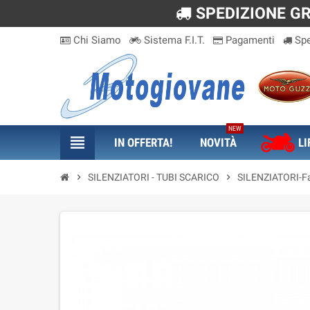
SPEDIZIONE GRA
Chi Siamo
Sistema F.I.T.
Pagamenti
Spe
NEW
view_headline
IN OFFERTA!
NOVITÀ
LI
chevron_right
SILENZIATORI - TUBI SCARICO
chevron_right
SILENZIATORI-Fa