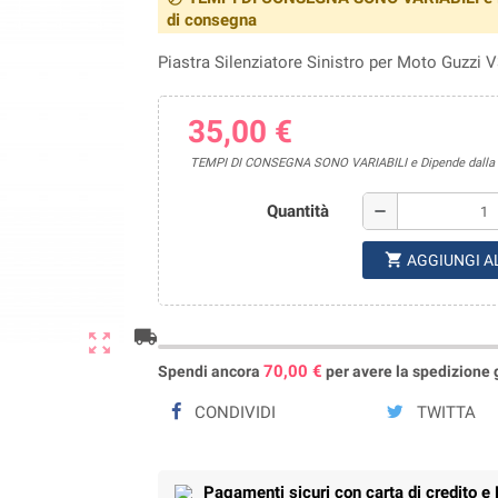
di consegna
Piastra Silenziatore Sinistro per Moto Guzzi V
35,00 €
TEMPI DI CONSEGNA SONO VARIABILI e Dipende dalla di
Quantità
remove
shopping_cart
AGGIUNGI A
local_shipping
zoom_out_map
70,00 €
Spendi ancora
per avere la spedizione gr
CONDIVIDI
TWITTA
Pagamenti sicuri con carta di credito e