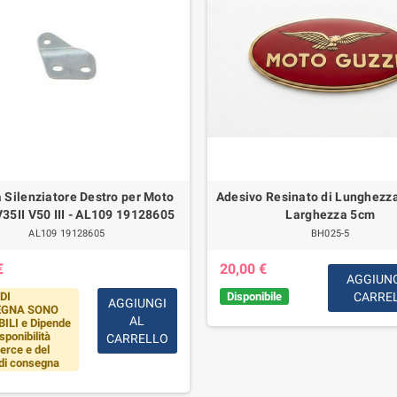
a Silenziatore Destro per Moto
Adesivo Resinato di Lunghezz
V35II V50 III - AL109 19128605
Larghezza 5cm
AL109 19128605
BH025-5
€
20,00 €
AGGIUNG
DI
Disponibile
CARRE
AGGIUNGI
GNA SONO
AL
ILI e Dipende
sponibilità
CARRELLO
erce e del
di consegna