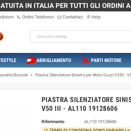
TUITA IN ITALIA PER TUTTI GLI ORDINI A 
dizioni
Ordini Telefonici
Contattaci
Help
help_outline
FESTYLE
ABBIGLIAMENTO
PARTI MOTORE
scette-Boccole
chevron_right
Piastra Silenziatore Sinistro per Moto Guzzi V35II - 
PIASTRA SILENZIATORE SINIS
V50 III - AL110 19128606
Riferimento
AL110 19128606
TEMPI DI CONSEGNA SONO VARIABILI e Dipe
block