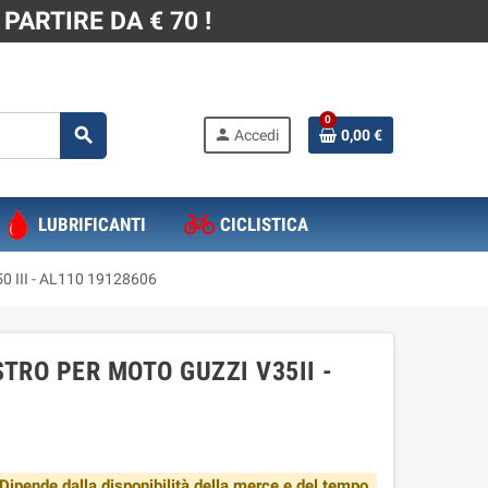
PARTIRE DA € 70 !
0
search
person
Accedi
0,00 €
LUBRIFICANTI
CICLISTICA
V50 III - AL110 19128606
TRO PER MOTO GUZZI V35II -
nde dalla disponibilità della merce e del tempo