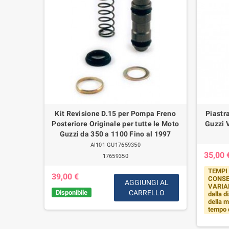
ttacchi
Kit Revisione D.15 per Pompa Freno
Piastr
to Guzzi
Posteriore Originale per tutte le Moto
Guzzi 
lli dal
Guzzi da 350 a 1100 Fino al 1997
AI101 GU17659350
35,00 
17659350
TEMPI 
39,00 €
CONSE
IUNGI
AGGIUNGI AL
VARIAB
AL
Disponibile
CARRELLO
dalla di
RELLO
della m
tempo 