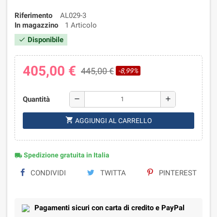
Riferimento
AL029-3
In magazzino
1 Articolo
Disponibile
check
405,00 €
445,00 €
-8,99%
Quantità
remove
add
shopping_cart
AGGIUNGI AL CARRELLO
Spedizione gratuita in Italia
local_shipping
CONDIVIDI
TWITTA
PINTEREST
Pagamenti sicuri con carta di credito e PayPal