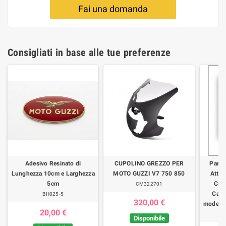
Fai una domanda
Consigliati in base alle tue preferenze
Adesivo Resinato di
CUPOLINO GREZZO PER
Parab
Lunghezza 10cm e Larghezza
MOTO GUZZI V7 750 850
Attac
5cm
Cro
CM322701
Calif
BH025-5
320,00 €
modelli
20,00 €
Disponibile