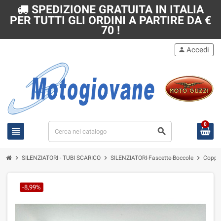
SPEDIZIONE GRATUITA IN ITALIA
PER TUTTI GLI ORDINI A PARTIRE DA €
70 !
Accedi
person
0
view_headline
search
chevron_right
chevron_right
chevron_right
SILENZIATORI - TUBI SCARICO
SILENZIATORI-Fascette-Boccole
Coppia
-8,99%