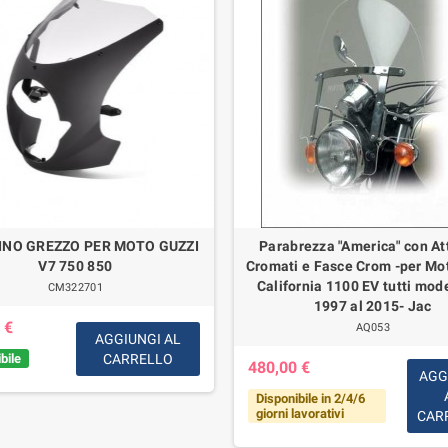
INO GREZZO PER MOTO GUZZI
Parabrezza "America" con At
V7 750 850
Cromati e Fasce Crom -per Mo
California 1100 EV tutti mode
CM322701
1997 al 2015- Jac
 €
AQ053
AGGIUNGI AL
bile
CARRELLO
480,00 €
AGG
Disponibile in 2/4/6
giorni lavorativi
CAR