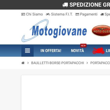
SPEDIZIONE GRA
Chi Siamo
Sistema F.I.T.
Pagamenti
Spe
NEW
view_headline
IN OFFERTA!
NOVITÀ
LI
chevron_right
BAULLETTI-BORSE-PORTAPACCHI
chevron_right
PORTAPACCHI