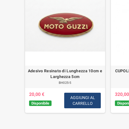
C/Tubo
Adesivo Resinato di Lunghezza 10cm e
CUPOL
Breva 750
Larghezza 5cm
 Special-
BH025-5
20,00 €
320,00
AGGIUNGI AL
Disponibile
CARRELLO
Disponi
IUNGI
AL
RELLO