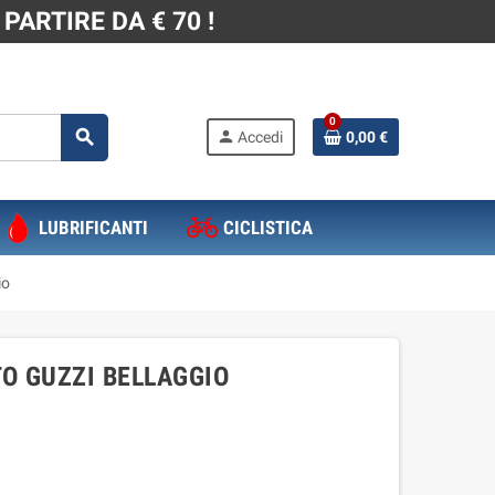
PARTIRE DA € 70 !
0
search
person
Accedi
0,00 €
LUBRIFICANTI
CICLISTICA
io
O GUZZI BELLAGGIO