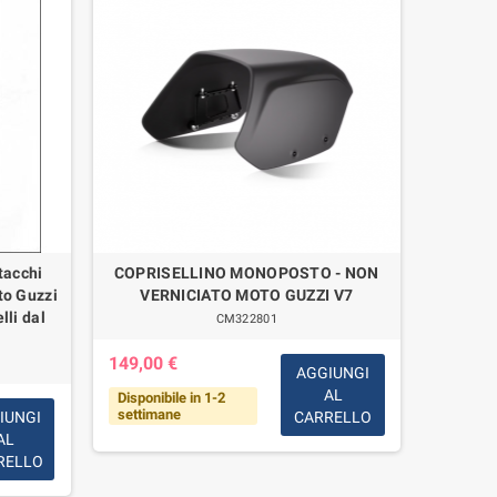
tacchi
COPRISELLINO MONOPOSTO - NON
Copp
to Guzzi
VERNICIATO MOTO GUZZI V7
Bullone 
lli dal
CM322801
149,00 €
AGGIUNGI
AL
Disponibile in 1-2
7,00 €
settimane
IUNGI
CARRELLO
AL
Disponi
RELLO