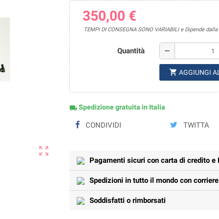
350,00 €
TEMPI DI CONSEGNA SONO VARIABILI e Dipende dalla di
Quantità
remove
shopping_cart
AGGIUNGI A
Spedizione gratuita in Italia
local_shipping
CONDIVIDI
TWITTA
zoom_out_map
Pagamenti sicuri con carta di credito e
Spedizioni in tutto il mondo con corrier
Soddisfatti o rimborsati