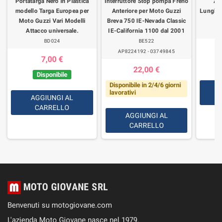
Portatarga Nero in Plastica
Interruttore Stop pompa Freno
Ad
modello Targa Europea per
Anteriore per Moto Guzzi
Lunghez
Moto Guzzi Vari Modelli
Breva 750 IE-Nevada Classic
Attacco universale.
IE-California 1100 dal 2001
BD024
BE522
AP8224192 - 03749845
7,00 €
22,00 €
Disponibile
Disponibile in 2/4/6 giorni
lavorativi
AGGIUNGI AL
CARRELLO
AGGIUNGI AL
CARRELLO
MOTO GIOVANE SRL
Benvenuti su motogiovane.com
L'azienda Moto Giovane nasce nel 1979.