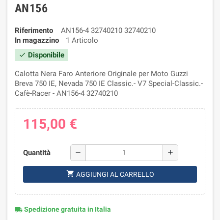
AN156
Riferimento
AN156-4 32740210 32740210
In magazzino
1 Articolo
Disponibile
check
Calotta Nera Faro Anteriore Originale per Moto Guzzi
Breva 750 IE, Nevada 750 IE Classic.- V7 Special-Classic.-
Cafè-Racer - AN156-4 32740210
115,00 €
Quantità
remove
add
shopping_cart
AGGIUNGI AL CARRELLO
Spedizione gratuita in Italia
local_shipping