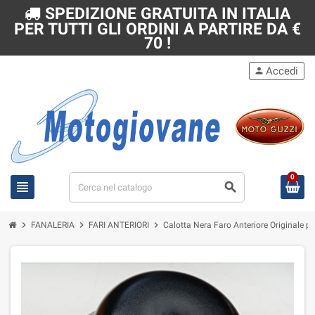
SPEDIZIONE GRATUITA IN ITALIA
PER TUTTI GLI ORDINI A PARTIRE DA €
70 !
Accedi
person
0
view_headline
search
chevron_right
chevron_right
chevron_right
FANALERIA
FARI ANTERIORI
Calotta Nera Faro Anteriore Originale p