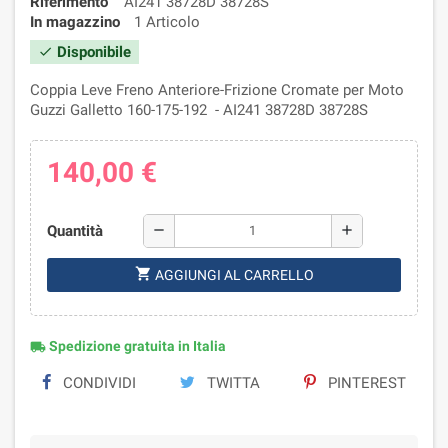
Riferimento
AI241 38728D 38728S
In magazzino
1 Articolo
Disponibile
check
Coppia Leve Freno Anteriore-Frizione Cromate per Moto
Guzzi Galletto 160-175-192 - AI241 38728D 38728S
140,00 €
Quantità
remove
add
shopping_cart
AGGIUNGI AL CARRELLO
Spedizione gratuita in Italia
local_shipping
CONDIVIDI
TWITTA
PINTEREST