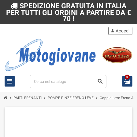
SPEDIZIONE GRATUITA IN ITALIA
PER TUTTI GLI ORDINI A PARTIRE DA €
70 !
Accedi
person
0
view_headline
search
chevron_right
chevron_right
chevron_right
PARTI FRENANTI
POMPE-PINZE FRENO-LEVE
Coppia Leve Freno Ant