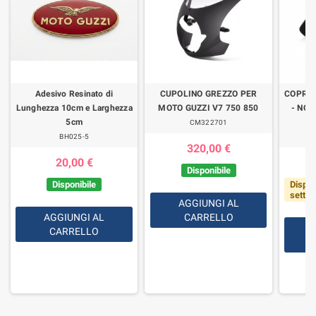
Adesivo Resinato di
CUPOLINO GREZZO PER
COPRI
Lunghezza 10cm e Larghezza
MOTO GUZZI V7 750 850
- NON
5cm
CM322701
BH025-5
320,00 €
20,00 €
Disponibile
Disponibile
Dispon
setti
AGGIUNGI AL
AGGIUNGI AL
CARRELLO
CARRELLO