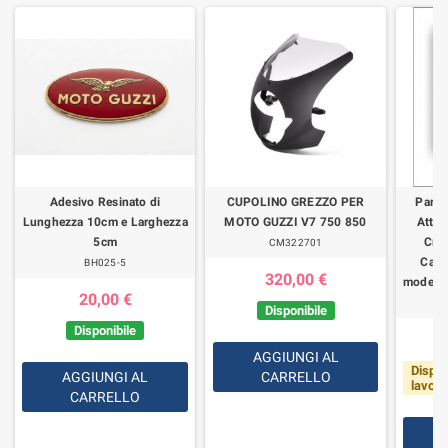
Adesivo Resinato di
CUPOLINO GREZZO PER
Parab
Lunghezza 10cm e Larghezza
MOTO GUZZI V7 750 850
Attac
5cm
Cro
CM322701
Calif
BH025-5
320,00 €
modelli
20,00 €
Disponibile
Disponibile
AGGIUNGI AL
Dispon
AGGIUNGI AL
CARRELLO
lavorat
CARRELLO