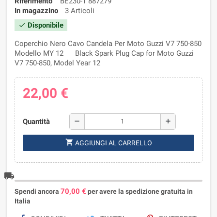
Riferimento
BE230-1 887279
In magazzino
3 Articoli
Disponibile
check
Coperchio Nero Cavo Candela Per Moto Guzzi V7 750-850
Modello MY 12 Black Spark Plug Cap for Moto Guzzi
V7 750-850, Model Year 12
22,00 €
Quantità
remove
add
shopping_cart
AGGIUNGI AL CARRELLO
local_shipping
70,00 €
Spendi ancora
per avere la spedizione gratuita in
Italia