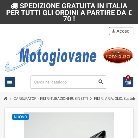
SPEDIZIONE GRATUITA IN ITALIA
PER TUTTI GLI ORDINI A PARTIRE DA €
70 !
Accedi
person
0
view_headline
search
chevron_right
chevron_right
CARBURATORI - FILTRI-TUBAZIONI-RUBINETTI
FILTRI, ARIA, OLIO, Scatole 
NUOVO