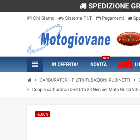
SPEDIZIONE GRA
Chi Siamo
Sistema F.I.T.
Pagamenti
Spe
NEW
view_headline
IN OFFERTA!
NOVITÀ
LI
chevron_right
CARBURATORI - FILTRI-TUBAZIONI-RUBINETTI
chevron_right
chevron_right
Coppia carburatori Dell'Orto 28 Neri per Moto Guzzi V35,
-6,06%