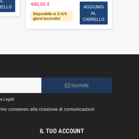
AL
480,00 €
7,00 €
RELLO
AGGIUNGI
AL
Disponibile in 2/4/6
Disponi
giorni lavorativi
CARRELLO
Iscriviti
te Legali.
il mio consenso alla ricezione di comunicazioni
IL TUO ACCOUNT