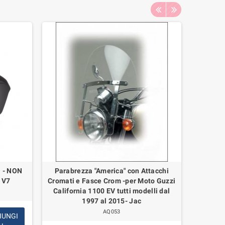
 - NON
Parabrezza "America" con Attacchi
Copp
 V7
Cromati e Fasce Crom -per Moto Guzzi
Bullone 
California 1100 EV tutti modelli dal
1997 al 2015- Jac
AQ053
IUNGI