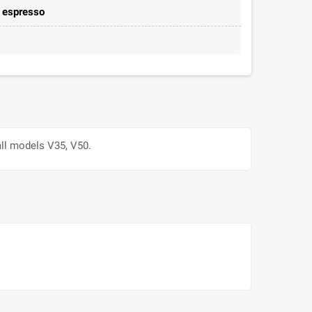
e espresso
 all models V35, V50.