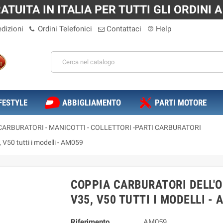
TUITA IN ITALIA PER TUTTI GLI ORDINI A 
dizioni
Ordini Telefonici
Contattaci
Help
help_outline
FESTYLE
ABBIGLIAMENTO
PARTI MOTORE
CARBURATORI - MANICOTTI - COLLETTORI -PARTI CARBURATORI
 V50 tutti i modelli - AM059
COPPIA CARBURATORI DELL'O
V35, V50 TUTTI I MODELLI -
Riferimento
AM059