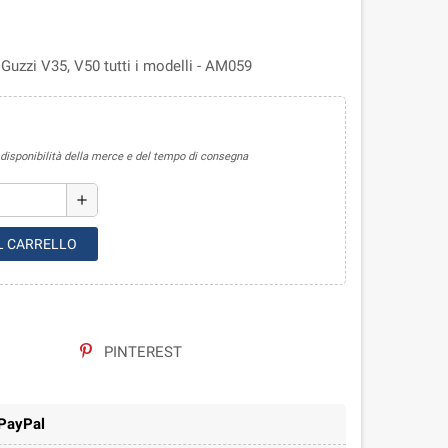
Guzzi V35, V50 tutti i modelli - AM059
sponibilità della merce e del tempo di consegna
add
L CARRELLO
PINTEREST
 PayPal