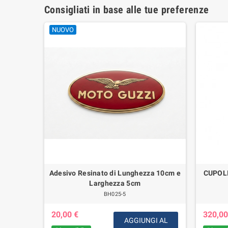
Consigliati in base alle tue preferenze
NUOVO
C/Tubo
Adesivo Resinato di Lunghezza 10cm e
CUPOL
Breva 750
Larghezza 5cm
 Special-
BH025-5
20,00 €
320,00
AGGIUNGI AL