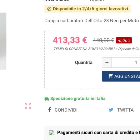
Disponibile in 2/4/6 giorni lavorativi
block
Coppia carburatori Dell'Orto 28 Neri per Moto 
413,33 €
440,00 €
-6,06%
TEMPI DI CONSEGNA SONO VARIABILI e Dipende dalla di
Quantità
remove
shopping_cart
AGGIUNGI A
Spedizione gratuita in Italia
local_shipping
zoom_out_map
CONDIVIDI
TWITTA
Pagamenti sicuri con carta di credito e