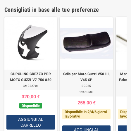
Consigliati in base alle tue preferenze
CUPOLINO GREZZO PER
Sella per Moto Guzzi V50 III,
Manub
MOTO GUZZI V7 750 850
V65 SP
Falcone
CM322701
BC025
19460580
320,00 €
255,00 €
Disponibile
Disponibile in 2/4/6 giorni
Dispon
lavorativi
lavorat
AGGIUNGI AL
CARRELLO
AGGIUNGI AL