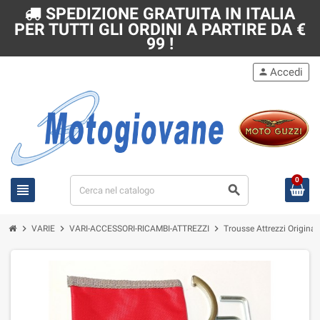
SPEDIZIONE GRATUITA IN ITALIA
PER TUTTI GLI ORDINI A PARTIRE DA €
99 !
Accedi
person
0
view_headline
search
chevron_right
chevron_right
chevron_right
VARIE
VARI-ACCESSORI-RICAMBI-ATTREZZI
Trousse Attrezzi Original