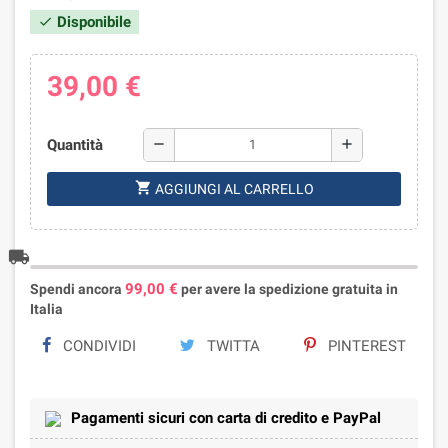
Disponibile
check
39,00 €
Quantità
remove
add
shopping_cart
AGGIUNGI AL CARRELLO
local_shipping
99,00 €
Spendi ancora
per avere la spedizione gratuita in
Italia
CONDIVIDI
TWITTA
PINTEREST
Pagamenti sicuri con carta di credito e PayPal