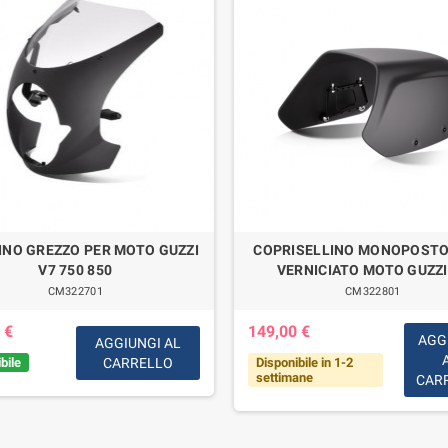
INO GREZZO PER MOTO GUZZI
COPRISELLINO MONOPOSTO
V7 750 850
VERNICIATO MOTO GUZZI
CM322701
CM322801
 €
149,00 €
AGG
AGGIUNGI AL
bile
CARRELLO
Disponibile in 1-2
settimane
CAR