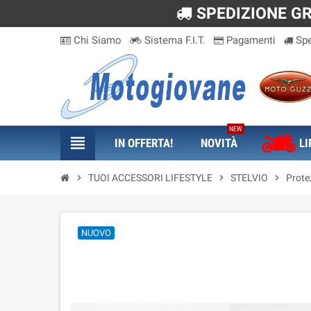
SPEDIZIONE GRA
Chi Siamo
Sistema F.I.T.
Pagamenti
Spe
NEW
view_headline
IN OFFERTA!
NOVITÀ
LI
chevron_right
TUOI ACCESSORI LIFESTYLE
chevron_right
STELVIO
chevron_right
Prote
NUOVO