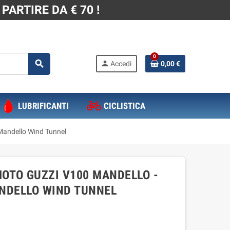
PARTIRE DA € 70 !
0
search
person
Accedi
0,00 €
LUBRIFICANTI
CICLISTICA
Mandello Wind Tunnel
OTO GUZZI V100 MANDELLO -
ANDELLO WIND TUNNEL