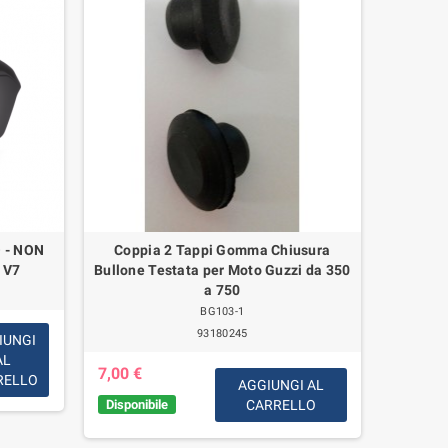
 - NON
Coppia 2 Tappi Gomma Chiusura
Parabre
 V7
Bullone Testata per Moto Guzzi da 350
V7 poliz
a 750
BG103-1
93180245
IUNGI
AL
7,00 €
149,00
RELLO
AGGIUNGI AL
Disponibile
CARRELLO
Disponib
giorni l