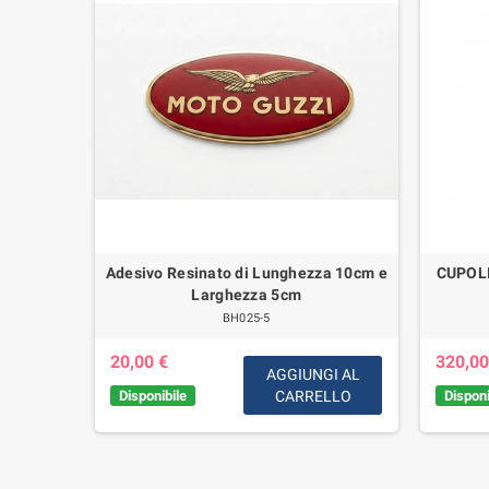
 Cromati
Adesivo Resinato di Lunghezza 10cm e
CUPOL
o Guzzi
Larghezza 5cm
arce
BH025-5
20,00 €
320,00
AGGIUNGI AL
Disponibile
CARRELLO
Disponi
GI AL
LLO