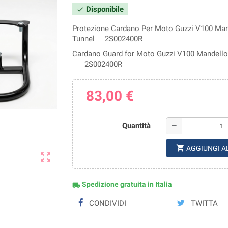
Disponibile
check
Protezione Cardano Per Moto Guzzi V100 Man
Tunnel 2S002400R
Cardano Guard for Moto Guzzi V100 Mandell
2S002400R
83,00 €
Quantità
remove
shopping_cart
AGGIUNGI A
zoom_out_map
Spedizione gratuita in Italia
local_shipping
CONDIVIDI
TWITTA