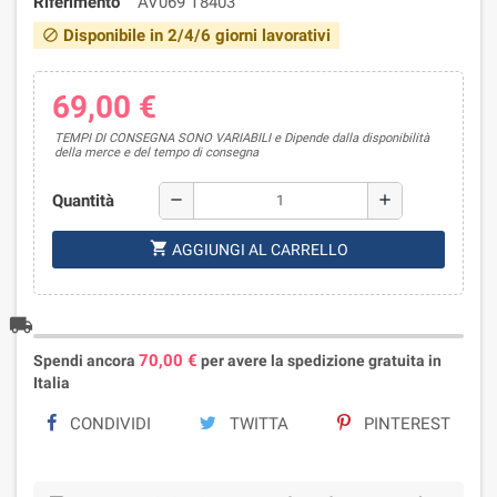
Riferimento
AV069 T8403
Disponibile in 2/4/6 giorni lavorativi
block
69,00 €
TEMPI DI CONSEGNA SONO VARIABILI e Dipende dalla disponibilità
della merce e del tempo di consegna
Quantità
remove
add
shopping_cart
AGGIUNGI AL CARRELLO
local_shipping
70,00 €
Spendi ancora
per avere la spedizione gratuita in
Italia
CONDIVIDI
TWITTA
PINTEREST