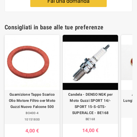
Fai una domanda
Consigliati in base alle tue preferenze
Guarnizione Tappo Scarico
Candela - DENSO NGK per
Ad
Olio Motore Filtro oer Moto
Moto Guzzi SPORT 14/-
Lunghez
Guzzi Nuovo Falcone 500
SPORT 15-S-GTS-
SUPERALCE - BE168
BO400-4
BE168
10151800
14,00 €
4,00 €