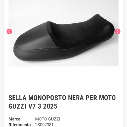
chevron_left
chevron_right
SELLA MONOPOSTO NERA PER MOTO
GUZZI V7 3 2025
Marca
MOTO GUZZI
Riferimento
2S002381