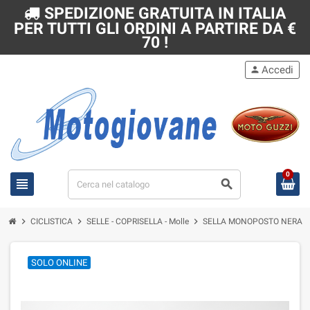
SPEDIZIONE GRATUITA IN ITALIA
PER TUTTI GLI ORDINI A PARTIRE DA €
70 !
Accedi
person
0
view_headline
search
chevron_right
chevron_right
chevron_right
CICLISTICA
SELLE - COPRISELLA - Molle
SELLA MONOPOSTO NERA PE
SOLO ONLINE