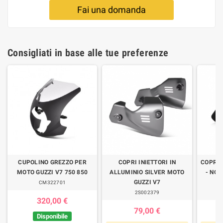
Fai una domanda
Consigliati in base alle tue preferenze
CUPOLINO GREZZO PER
COPRI INIETTORI IN
COPRI
MOTO GUZZI V7 750 850
ALLUMINIO SILVER MOTO
- NON
GUZZI V7
CM322701
2S002379
320,00 €
79,00 €
Disponibile