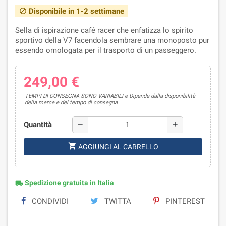
Disponibile in 1-2 settimane
block
Sella di ispirazione café racer che enfatizza lo spirito
sportivo della V7 facendola sembrare una monoposto pur
essendo omologata per il trasporto di un passeggero.
249,00 €
TEMPI DI CONSEGNA SONO VARIABILI e Dipende dalla disponibilità
della merce e del tempo di consegna
Quantità
remove
add
shopping_cart
AGGIUNGI AL CARRELLO
Spedizione gratuita in Italia
local_shipping
CONDIVIDI
TWITTA
PINTEREST