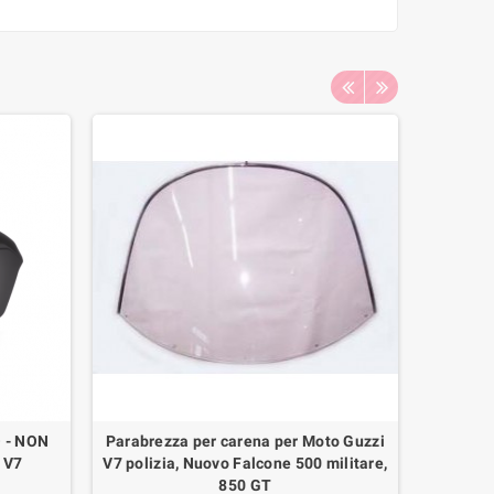
 - NON
Parabrezza per carena per Moto Guzzi
Copp
 V7
V7 polizia, Nuovo Falcone 500 militare,
Bullone 
850 GT