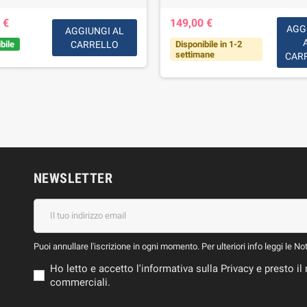
 €
149,00 €
AGG
AGGIUNGI AL
bile
CARRELLO
Disponibile in 1-2
settimane
CAR
NEWSLETTER
Puoi annullare l'iscrizione in ogni momento. Per ulteriori info leggi le No
Ho letto e accetto l'informativa sulla Privacy e presto 
commerciali.