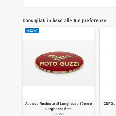
Consigliati in base alle tue preferenze
NUOVO
io per
Adesivo Resinato di Lunghezza 10cm e
CUPOL
00-Airone
Larghezza 5cm
cc-73cc-
BH025-5