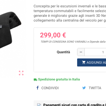
Concepita per le escursioni invernali e le basse
temperatura commutabili e facilmente selezion
generale è migliorato grazie agli inserti 3D N
collegamento alla centralina del veicolo per ga
299,00 €
TEMPI DI CONSEGNA SONO VARIABILI e Dipende dalla di
Quantità
remove
shopping_cart
AGGIUNGI A
zoom_out_map
Spedizione gratuita in Italia
local_shipping
CONDIVIDI
TWITTA
Pagamenti sicuri con carta di credito e