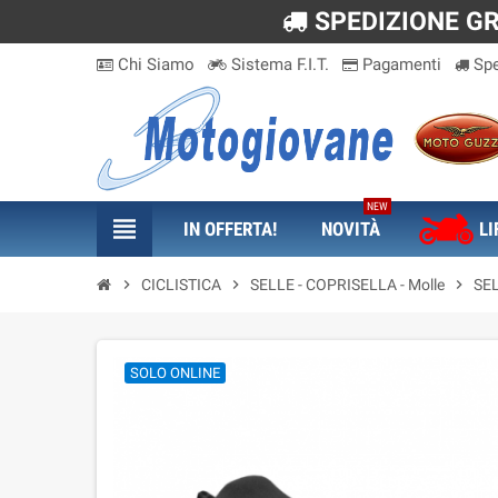
SPEDIZIONE GRA
Chi Siamo
Sistema F.I.T.
Pagamenti
Spe
NEW
view_headline
IN OFFERTA!
NOVITÀ
LI
chevron_right
CICLISTICA
chevron_right
SELLE - COPRISELLA - Molle
chevron_right
SE
SOLO ONLINE