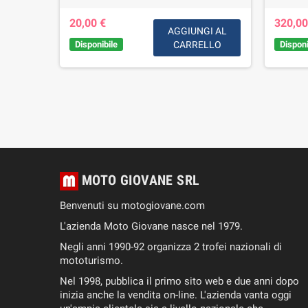
20,00 €
320,00
AGGIUNGI AL
Disponibile
CARRELLO
Disponi
GI AL
LLO
MOTO GIOVANE SRL
Benvenuti su motogiovane.com
L'azienda Moto Giovane nasce nel 1979.
Negli anni 1990-92 organizza 2 trofei nazionali di
mototurismo.
Nel 1998, pubblica il primo sito web e due anni dopo
inizia anche la vendita on-line. L'azienda vanta oggi