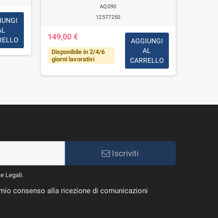
AQ090
12577250
IUNGI
AL
149,00 €
7,00 €
RELLO
AGGIUNGI
AL
Disponibile in 2/4/6
Disponi
giorni lavorativi
CARRELLO
Iscriviti
te Legali.
il mio consenso alla ricezione di comunicazioni