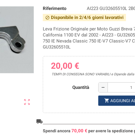
Riferimento
AI223 GU32605510L 2B
Disponibile in 2/4/6 giorni lavorativi
block
Leva Frizione Originale per Moto Guzzi Breva 
California 1100 EV dal 2002 - AI223 - GU3260
750 IE Nevada Classic 750 IE-V7 Classic-V7 Ca
GU32605510L
20,00 €
TEMPI DI CONSEGNA SONO VARIABILI e Dipende dalla di
Quantità
remove
shopping_cart
zoom_out_map
AGGIUNGI A
local_shipping
70,00 €
Spendi ancora
per avere la spedizione gr