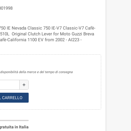
001998
750 IE Nevada Classic 750 IE-V7 Classic-V7 Cafè-
5510L Original Clutch Lever for Moto Guzzi Breva
fè-California 1100 EV from 2002 - AI223 -
sponibilità della merce e del tempo di consegna
add
L CARRELLO
atuita in Italia