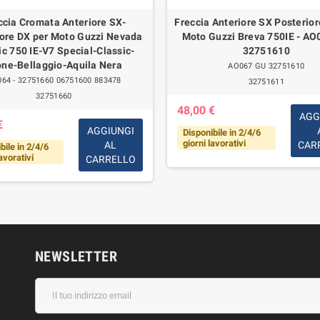
ccia Cromata Anteriore SX-
Freccia Anteriore SX Posterior
iore DX per Moto Guzzi Nevada
Moto Guzzi Breva 750IE - AO
ic 750 IE-V7 Special-Classic-
32751610
one-Bellaggio-Aquila Nera
AO067 GU 32751610
64 - 32751660 06751600 883478
32751611
32751660
48,00 €
AGG
€
AGGIUNGI
Disponibile in 2/4/6
giorni lavorativi
AL
CAR
bile in 2/4/6
lavorativi
CARRELLO
NEWSLETTER