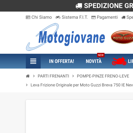
SPEDIZIONE GRA
Chi Siamo
Sistema F.I.T.
Pagamenti
Spe
NEW
view_headline
IN OFFERTA!
NOVITÀ
LI
chevron_right
PARTI FRENANTI
chevron_right
POMPE-PINZE FRENO-LEVE
chevron_right
Leva Frizione Originale per Moto Guzzi Breva 750 IE Nev