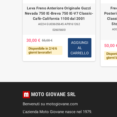
na Fanale
Leva Freno Anteriore Originale Guzzi
Fre
r Moto
Nevada 750 IE-Breva 750 IE-V7 Classic-
Poster
75°-1100
Cafè-California 1100 dal 2001
Class
St
AI224 GU03605645 AP8161262
AO0
02605600
30,00 €
55,00 €
AGGIUNGI
GI AL
50,00 
AL
LLO
Disponibile in 2/4/6
giorni lavorativi
CARRELLO
Disponi
giorni 
MOTO GIOVANE SRL
Benvenuti su motogiovane.com
L'azienda Moto Giovane nasce nel 1979.