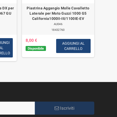
e DX per
Piastrina Aggangio Molle Cavalletto
Fermo 
067 GU
Laterale per Moto Guzzi 1000 G5
Guzzi
California1000II-III/1100IE-EV
AU046
18432760
18,00 
8,00 €
IUNGI
AGGIUNGI AL
Disponib
giorni l
AL
Disponibile
CARRELLO
RELLO
Iscriviti