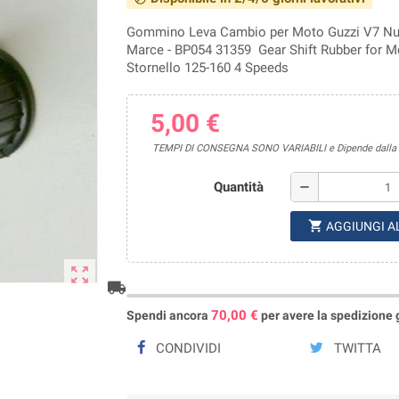
Gommino Leva Cambio per Moto Guzzi V7 Nuov
Marce - BP054 31359 Gear Shift Rubber for M
Stornello 125-160 4 Speeds
5,00 €
TEMPI DI CONSEGNA SONO VARIABILI e Dipende dalla di
Quantità
remove
shopping_cart
AGGIUNGI A
zoom_out_map
local_shipping
70,00 €
Spendi ancora
per avere la spedizione gr
CONDIVIDI
TWITTA