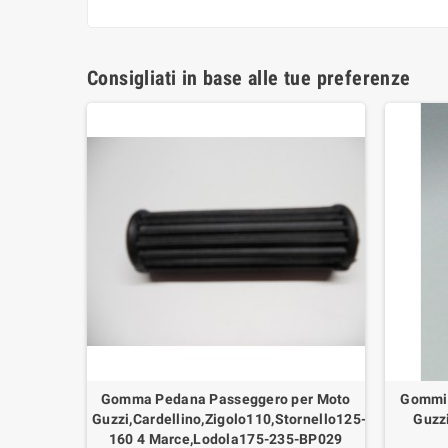
Consigliati in base alle tue preferenze
ro Tondo
Gomma Pedana Passeggero per Moto
Gommin
one 500-
Guzzi,Cardellino,Zigolo110,Stornello125-
Guzzi
00, V7
160 4 Marce,Lodola175-235-BP029