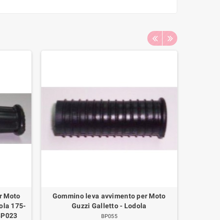
r Moto
Gommino leva avvimento per Moto
Kit Parao
ola 175-
Guzzi Galletto - Lodola
Moto
BP023
BP055