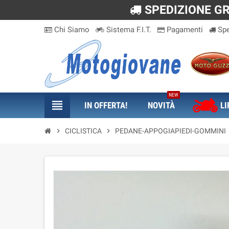
SPEDIZIONE GRA
Chi Siamo
Sistema F.I.T.
Pagamenti
Spe
NEW
view_headline
IN OFFERTA!
NOVITÀ
LI
chevron_right
CICLISTICA
chevron_right
PEDANE-APPOGIAPIEDI-GOMMINI