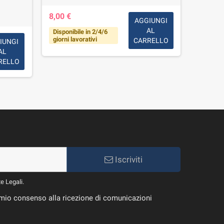
8,00 €
AGGIUNGI
AL
Disponibile in 2/4/6
25,00 
giorni lavorativi
CARRELLO
IUNGI
AL
Disponib
giorni l
RELLO
Iscriviti
te Legali.
il mio consenso alla ricezione di comunicazioni