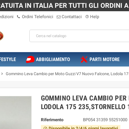
TUITA IN ITALIA PER TUTTI GLI ORDINI A 
dizioni
Ordini Telefonici
Contattaci
Help
help_outline
FESTYLE
ABBIGLIAMENTO
PARTI MOTORE
chevron_right
Gommino Leva Cambio per Moto Guzzi V7 Nuovo Falcone, Lodola 175
GOMMINO LEVA CAMBIO PER 
LODOLA 175 235,STORNELLO 
Riferimento
BP054 31359 55251000
Disponibile in 2/4/6 giorni lavorativi
block