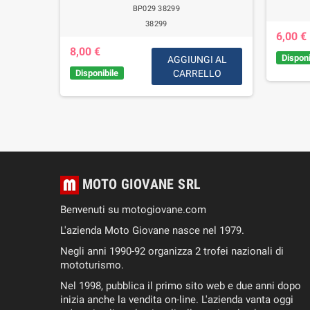
 GT
BP029 38299
38299
6,00 €
8,00 €
Disponi
AGGIUNGI AL
GI AL
Disponibile
CARRELLO
LLO
MOTO GIOVANE SRL
Benvenuti su motogiovane.com
L'azienda Moto Giovane nasce nel 1979.
Negli anni 1990-92 organizza 2 trofei nazionali di
mototurismo.
Nel 1998, pubblica il primo sito web e due anni dopo
inizia anche la vendita on-line. L'azienda vanta oggi