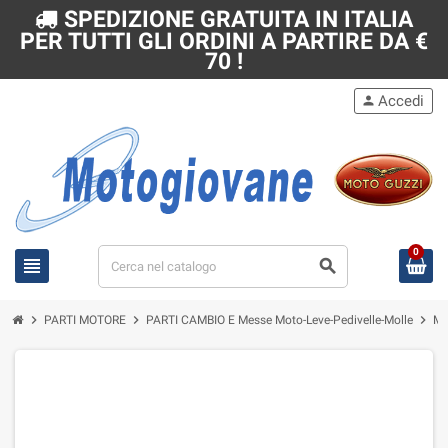
SPEDIZIONE GRATUITA IN ITALIA
PER TUTTI GLI ORDINI A PARTIRE DA €
70 !
Accedi
person
0
view_headline
search
chevron_right
chevron_right
chevron_right
PARTI MOTORE
PARTI CAMBIO E Messe Moto-Leve-Pedivelle-Molle
Mo