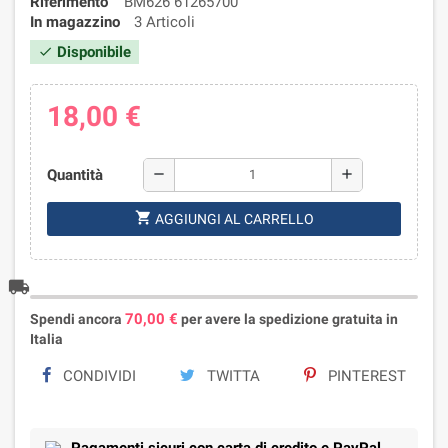
Riferimento
BM626 61265700
In magazzino
3 Articoli
Disponibile
check
18,00 €
Quantità
remove
add
shopping_cart
AGGIUNGI AL CARRELLO
local_shipping
70,00 €
Spendi ancora
per avere la spedizione gratuita in
Italia
CONDIVIDI
TWITTA
PINTEREST
Pagamenti sicuri con carta di credito e PayPal