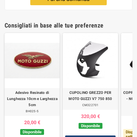
Consigliati in base alle tue preferenze
Adesivo Resinato di
CUPOLINO GREZZO PER
COPRI
Lunghezza 10cm e Larghezza
MOTO GUZZI V7 750 850
- NON
5cm
CM322701
BH025-5
320,00 €
20,00 €
Disponibile
Disponibile
Dispon
setti