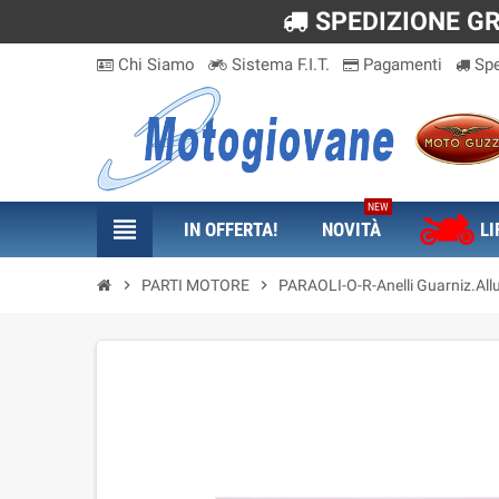
SPEDIZIONE GRA
Chi Siamo
Sistema F.I.T.
Pagamenti
Spe
NEW
view_headline
IN OFFERTA!
NOVITÀ
LI
chevron_right
PARTI MOTORE
chevron_right
PARAOLI-O-R-Anelli Guarniz.All