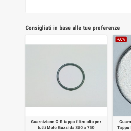
Consigliati in base alle tue preferenze
-60%
 in Due
Guarnizione O-R tappo filtro olio per
Guarn
l Cafe' ,
tutti Moto Guzzi da 350 a 750
Tappo F