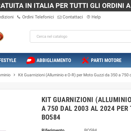
TUITA IN ITALIA PER TUTTI GLI ORDINI A 
dizioni
Ordini Telefonici
Contattaci
Help
help_outline
FESTYLE
ABBIGLIAMENTO
PARTI MOTORE
uminio
chevron_right
Kit Guarnizioni (Alluminio e O-R) per Moto Guzzi da 350 a 750 
KIT GUARNIZIONI (ALLUMINIO
A 750 DAL 2003 AL 2024 PER
BO584
Riferimento
BO584