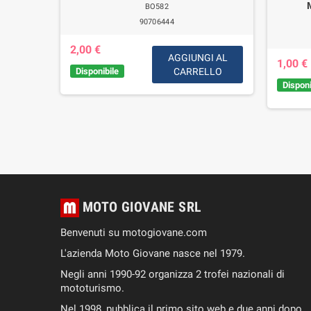
BO582
90706444
2,00 €
IUNGI
AGGIUNGI AL
1,00 €
AL
Disponibile
CARRELLO
RELLO
Disponi
MOTO GIOVANE SRL
Benvenuti su motogiovane.com
L'azienda Moto Giovane nasce nel 1979.
Negli anni 1990-92 organizza 2 trofei nazionali di
mototurismo.
Nel 1998, pubblica il primo sito web e due anni dopo