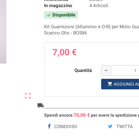
In magazzino
4 Articoli
Disponibile
check
Kit Guarnizioni (Alluminio e O-R) per Moto Guz
Scarico Olio - BO584
7,00 €
Quantità
remove
shopping_cart
AGGIUNGI A
zoom_out_map
local_shipping
70,00 €
Spendi ancora
per avere la spedizione gr
CONDIVIDI
TWITTA