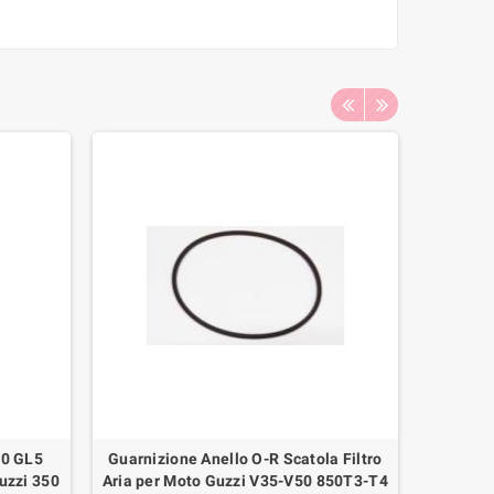
40 GL5
Guarnizione Anello O-R Scatola Filtro
Gomm
uzzi 350
Aria per Moto Guzzi V35-V50 850T3-T4
Lateral