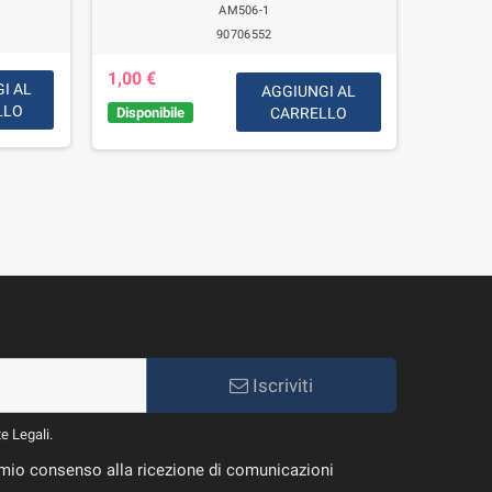
350 a 11
AM506-1
90706552
1,00 €
I AL
AGGIUNGI AL
LLO
Disponibile
CARRELLO
5,00 €
Disponib
giorni l
Iscriviti
te Legali.
il mio consenso alla ricezione di comunicazioni