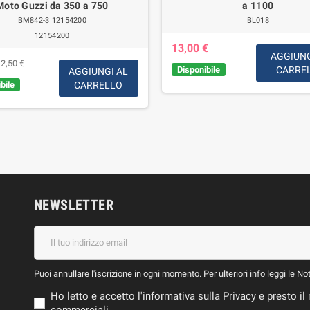
Moto Guzzi da 350 a 750
a 1100
BM842-3 12154200
BL018
12154200
13,00 €
AGGIUNG
2,50 €
Disponibile
CARRE
AGGIUNGI AL
bile
CARRELLO
NEWSLETTER
Puoi annullare l'iscrizione in ogni momento. Per ulteriori info leggi le No
Ho letto e accetto l'informativa sulla Privacy e presto 
commerciali.