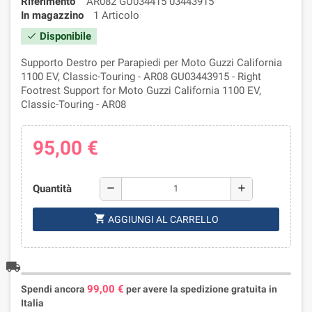
Riferimento
AR082 GU034415 03443915
In magazzino
1 Articolo
Disponibile
check
Supporto Destro per Parapiedi per Moto Guzzi California
1100 EV, Classic-Touring - AR08 GU03443915 - Right
Footrest Support for Moto Guzzi California 1100 EV,
Classic-Touring - AR08
95,00 €
Quantità
remove
add
shopping_cart
AGGIUNGI AL CARRELLO
local_shipping
99,00 €
Spendi ancora
per avere la spedizione gratuita in
Italia