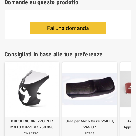
Domande su questo prodotto
Fai una domanda
Consigliati in base alle tue preferenze
CUPOLINO GREZZO PER
Sella per Moto Guzzi V50 III,
Adesi
MOTO GUZZI V7 750 850
V65 SP
Applica
CM322701
BC025