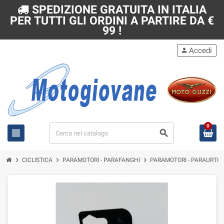
SPEDIZIONE GRATUITA IN ITALIA
PER TUTTI GLI ORDINI A PARTIRE DA €
99 !
Accedi
person
0
view_headline
search
chevron_right
chevron_right
chevron_right
CICLISTICA
PARAMOTORI - PARAFANGHI
PARAMOTORI - PARAURTI Po