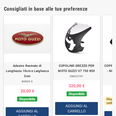
Consigliati in base alle tue preferenze
Adesivo Resinato di
CUPOLINO GREZZO PER
COPRI
Lunghezza 10cm e Larghezza
MOTO GUZZI V7 750 850
- NON
5cm
CM322701
BH025-5
320,00 €
20,00 €
Disponibile
Disponibile
Dispon
setti
AGGIUNGI AL
AGGIUNGI AL
CARRELLO