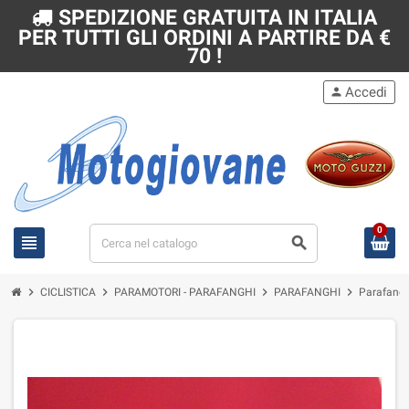
SPEDIZIONE GRATUITA IN ITALIA
PER TUTTI GLI ORDINI A PARTIRE DA €
70 !
Accedi
person
0
view_headline
search
chevron_right
chevron_right
chevron_right
chevron_right
CICLISTICA
PARAMOTORI - PARAFANGHI
PARAFANGHI
Parafango