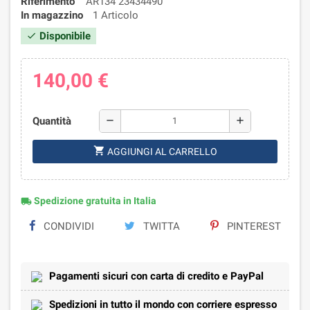
Riferimento
AR134 23434490
In magazzino
1 Articolo
Disponibile
check
140,00 €
Quantità
remove
add
shopping_cart
AGGIUNGI AL CARRELLO
Spedizione gratuita in Italia
local_shipping
CONDIVIDI
TWITTA
PINTEREST
Pagamenti sicuri con carta di credito e PayPal
Spedizioni in tutto il mondo con corriere espresso