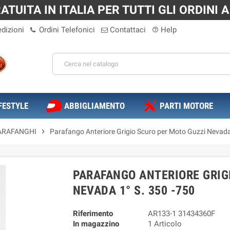
TUITA IN ITALIA PER TUTTI GLI ORDINI A 
dizioni
Ordini Telefonici
Contattaci
Help
help_outline
FESTYLE
ABBIGLIAMENTO
PARTI MOTORE
ARAFANGHI
chevron_right
Parafango Anteriore Grigio Scuro per Moto Guzzi Nevada
PARAFANGO ANTERIORE GRIG
NEVADA 1° S. 350 -750
Riferimento
AR133-1 31434360F
In magazzino
1 Articolo