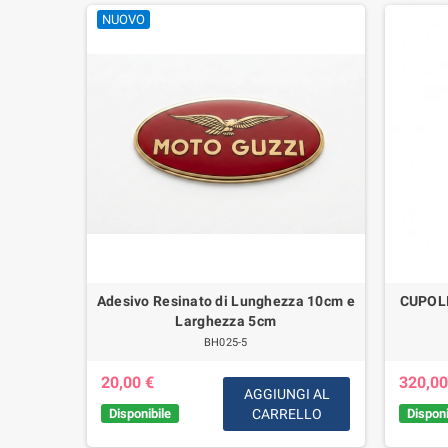
NUOVO
oto Guzzi
Adesivo Resinato di Lunghezza 10cm e
CUPOL
750 IE-V7
Larghezza 5cm
00 EV dal
BH025-5
20,00 €
320,00
AGGIUNGI AL
Disponibile
CARRELLO
Disponi