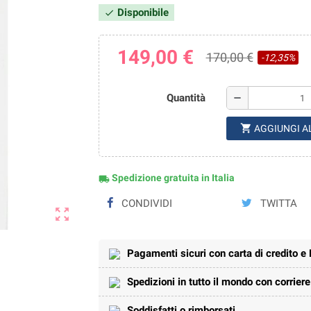
Disponibile
check
149,00 €
170,00 €
-12,35%
Quantità
remove
shopping_cart
AGGIUNGI A
Spedizione gratuita in Italia
local_shipping
CONDIVIDI
TWITTA
zoom_out_map
Pagamenti sicuri con carta di credito e
Spedizioni in tutto il mondo con corrier
Soddisfatti o rimborsati