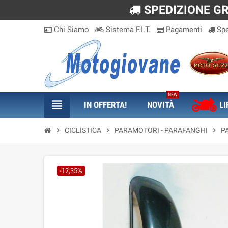
SPEDIZIONE GRA
Chi Siamo
Sistema F.I.T.
Pagamenti
Spe
NEW
view_headline
IN OFFERTA!
NOVITÀ
LI
chevron_right
CICLISTICA
chevron_right
PARAMOTORI - PARAFANGHI
chevron_right
P
-12,35%