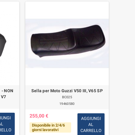
 - NON
Sella per Moto Guzzi V50 III, V65 SP
Manubrio
 V7
BC025
19460580
255,00 €
IUNGI
AGGIUNGI
93,00 
AL
AL
Disponibile in 2/4/6
giorni lavorativi
RELLO
CARRELLO
Disponib