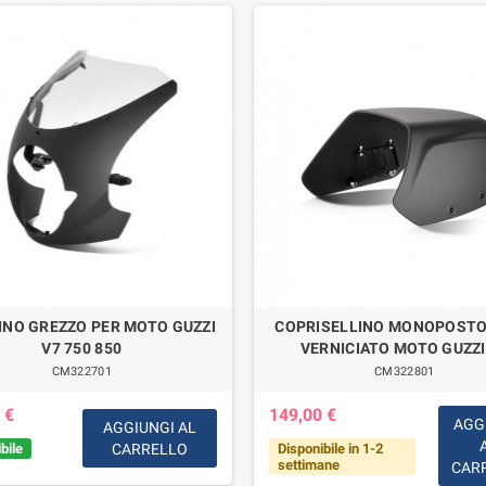
INO GREZZO PER MOTO GUZZI
COPRISELLINO MONOPOSTO
V7 750 850
VERNICIATO MOTO GUZZI
CM322701
CM322801
 €
149,00 €
AGG
AGGIUNGI AL
bile
CARRELLO
Disponibile in 1-2
settimane
CAR