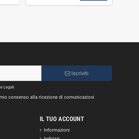
giorni l
Iscriviti
te Legali.
il mio consenso alla ricezione di comunicazioni
IL TUO ACCOUNT
Informazioni
Indirizzi