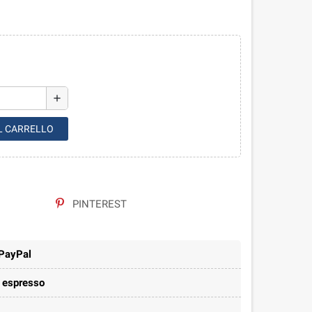
add
L CARRELLO
PINTEREST
 PayPal
e espresso