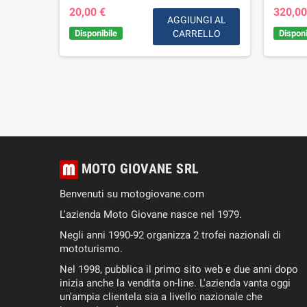
20,00 €
320,00
IUNGI
AGGIUNGI AL
AL
Disponibile
CARRELLO
Disponi
RELLO
MOTO GIOVANE SRL
Benvenuti su motogiovane.com
L'azienda Moto Giovane nasce nel 1979.
Negli anni 1990-92 organizza 2 trofei nazionali di
mototurismo.
Nel 1998, pubblica il primo sito web e due anni dopo
inizia anche la vendita on-line. L'azienda vanta oggi
un'ampia clientela sia a livello nazionale che