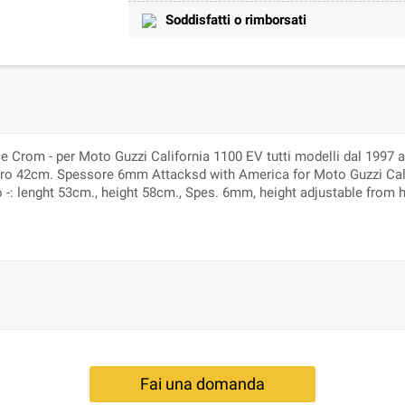
Soddisfatti o rimborsati
 Crom - per Moto Guzzi California 1100 EV tutti modelli dal 1997 al
 faro 42cm. Spessore 6mm Attacksd with America for Moto Guzzi Cal
gio -: lenght 53cm., height 58cm., Spes. 6mm, height adjustable f
Fai una domanda