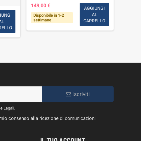
149,00 €
AGGIUNGI
AL
IUNGI
Disponibile in 1-2
7,00 €
settimane
CARRELLO
AL
RELLO
Disponi
Iscriviti
te Legali.
il mio consenso alla ricezione di comunicazioni
IL TUO ACCOUNT