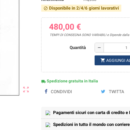
Disponibile in 2/4/6 giorni lavorativi
block
480,00 €
TEMPI DI CONSEGNA SONO VARIABILI e Dipende dalla di
Quantità
remove
shopping_cart
AGGIUNGI A
Spedizione gratuita in Italia
local_shipping
zoom_out_map
CONDIVIDI
TWITTA
Pagamenti sicuri con carta di credito e
Spedizioni in tutto il mondo con corrier