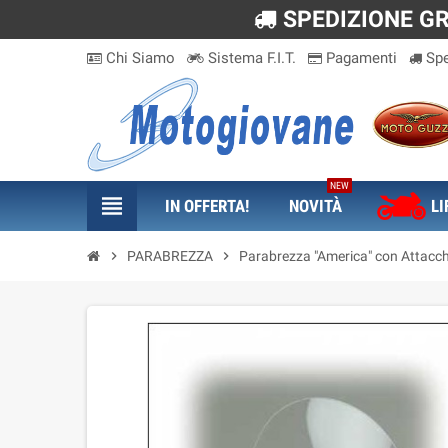
SPEDIZIONE GRA
Chi Siamo
Sistema F.I.T.
Pagamenti
Spe
NEW
view_headline
IN OFFERTA!
NOVITÀ
LI
chevron_right
PARABREZZA
chevron_right
Parabrezza "America" con Attacchi