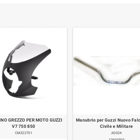
INO GREZZO PER MOTO GUZZI
Manubrio per Guzzi Nuovo Fal
V7 750 850
Civile e Militare
CM322701
AD024
12600300