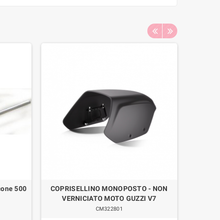
cone 500
COPRISELLINO MONOPOSTO - NON
Copp
VERNICIATO MOTO GUZZI V7
Bullone 
CM322801