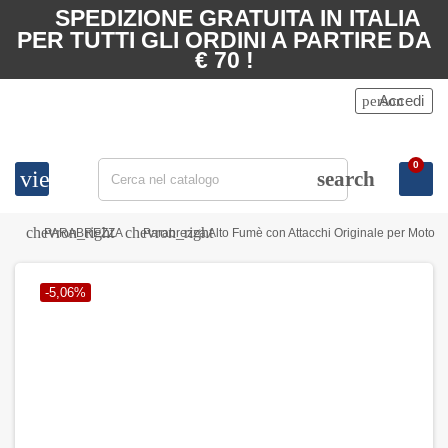
SPEDIZIONE GRATUITA IN ITALIA
PER TUTTI GLI ORDINI A PARTIRE DA
€ 70 !
Accedi
person
0
view_headline
search
chevron_right
chevron_right
PARABREZZA
Parabrezza Alto Fumè con Attacchi Originale per Moto 
-5,06%