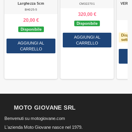
Larghezza 5cm
VERNI
CM322701
BH025-5
320,00 €
20,00 €
Disponibile
Disponibile
Dispon
AGGIUNGI AL
setti
AGGIUNGI AL
CARRELLO
CARRELLO
MOTO GIOVANE SRL
Benvenuti su motogiovane.com
L'azienda Moto Giovane nasce nel 1979.