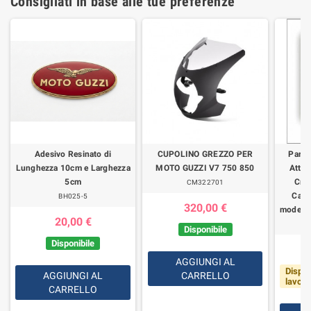
Consigliati in base alle tue preferenze
Adesivo Resinato di
CUPOLINO GREZZO PER
Parab
Lunghezza 10cm e Larghezza
MOTO GUZZI V7 750 850
Attac
5cm
Cro
CM322701
Calif
BH025-5
320,00 €
modelli
20,00 €
Disponibile
Disponibile
AGGIUNGI AL
Dispon
AGGIUNGI AL
CARRELLO
lavorat
CARRELLO