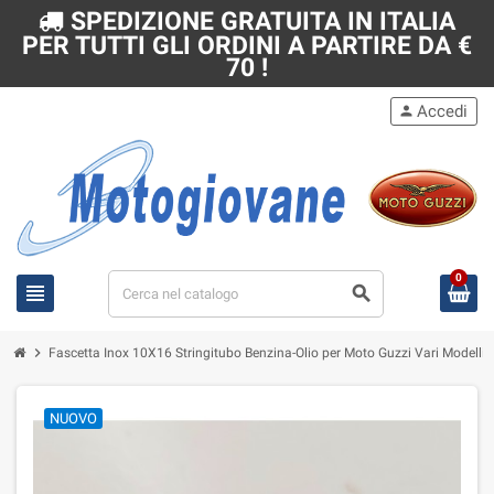
SPEDIZIONE GRATUITA IN ITALIA
PER TUTTI GLI ORDINI A PARTIRE DA €
70 !
Accedi
person
0
view_headline
search
chevron_right
Fascetta Inox 10X16 Stringitubo Benzina-Olio per Moto Guzzi Vari Modelli
NUOVO