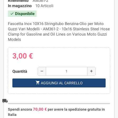
Riferimento
AM361-2
In magazzino
10 Articoli
Disponibile
check
Fascetta Inox 10X16 Stringitubo Benzina-Olio per Moto
Guzzi Vari Modelli - AM361-2 - 10x16 Stainless Steel Hose
Clamp for Gasoline and Oil Lines on Various Moto Guzzi
Models
3,00 €
Quantità
remove
add
shopping_cart
AGGIUNGI AL CARRELLO
local_shipping
70,00 €
Spendi ancora
per avere la spedizione gratuita in
Italia