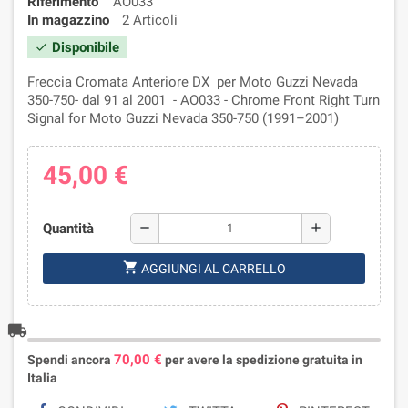
Riferimento
AO033
In magazzino
2 Articoli
Disponibile
check
Freccia Cromata Anteriore DX per Moto Guzzi Nevada
350-750- dal 91 al 2001 - AO033 - Chrome Front Right Turn
Signal for Moto Guzzi Nevada 350-750 (1991–2001)
45,00 €
Quantità
remove
add
shopping_cart
AGGIUNGI AL CARRELLO
local_shipping
70,00 €
Spendi ancora
per avere la spedizione gratuita in
Italia