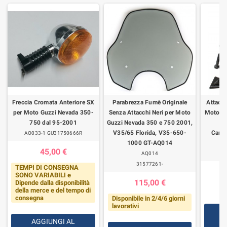
Freccia Cromata Anteriore SX
Parabrezza Fumè Originale
Attacch
per Moto Guzzi Nevada 350-
Senza Attacchi Neri per Moto
Moto Gu
750 dal 95-2001
Guzzi Nevada 350 e 750 2001,
Ca
V35/65 Florida, V35-650-
Carbu
AO033-1 GU31750666R
1000 GT-AQ014
45,00 €
AQ014
31577261-
TEMPI DI CONSEGNA
SONO VARIABILI e
115,00 €
Dipende dalla disponibilità
della merce e del tempo di
consegna
Disponibile in 2/4/6 giorni
lavorativi
AGGIUNGI AL