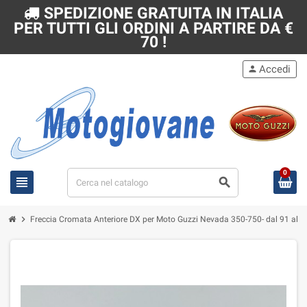
SPEDIZIONE GRATUITA IN ITALIA
PER TUTTI GLI ORDINI A PARTIRE DA €
70 !
Accedi
person
0
view_headline
search
chevron_right
Freccia Cromata Anteriore DX per Moto Guzzi Nevada 350-750- dal 91 al 