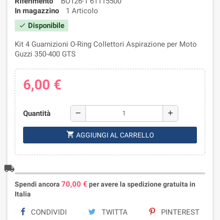
Riferimento
BO126-1 61115500
In magazzino
1 Articolo
Disponibile
check
Kit 4 Guarnizioni O-Ring Collettori Aspirazione per Moto
Guzzi 350-400 GTS
6,00 €
Quantità
remove
add
shopping_cart
AGGIUNGI AL CARRELLO
local_shipping
70,00 €
Spendi ancora
per avere la spedizione gratuita in
Italia
CONDIVIDI
TWITTA
PINTEREST