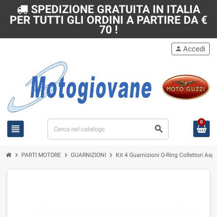
SPEDIZIONE GRATUITA IN ITALIA
PER TUTTI GLI ORDINI A PARTIRE DA €
70 !
Accedi
person
0
view_headline
search
chevron_right
chevron_right
chevron_right
PARTI MOTORE
GUARNIZIONI
Kit 4 Guarnizioni O-Ring Collettori As