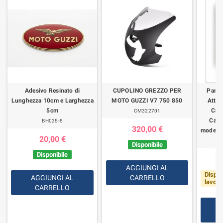
Adesivo Resinato di
CUPOLINO GREZZO PER
Parab
Lunghezza 10cm e Larghezza
MOTO GUZZI V7 750 850
Attac
5cm
Cro
CM322701
Calif
BH025-5
320,00 €
modelli
20,00 €
Disponibile
Disponibile
AGGIUNGI AL
Dispon
AGGIUNGI AL
CARRELLO
lavorat
CARRELLO